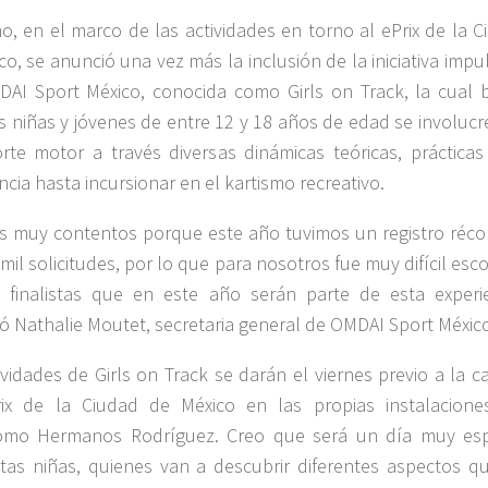
o, en el marco de las actividades en torno al ePrix de la C
co, se anunció una vez más la inclusión de la iniciativa imp
AI Sport México, conocida como Girls on Track, la cual 
 niñas y jóvenes de entre 12 y 18 años de edad se involucr
rte motor a través diversas dinámicas teóricas, prácticas
ncia hasta incursionar en el kartismo recreativo.
 muy contentos porque este año tuvimos un registro réco
mil solicitudes, por lo que para nosotros fue muy difícil esc
 finalistas que en este año serán parte de esta experie
 Nathalie Moutet, secretaria general de OMDAI Sport Méxic
ividades de Girls on Track se darán el viernes previo a la c
rix de la Ciudad de México en las propias instalacione
omo Hermanos Rodríguez. Creo que será un día muy esp
tas niñas, quienes van a descubrir diferentes aspectos q