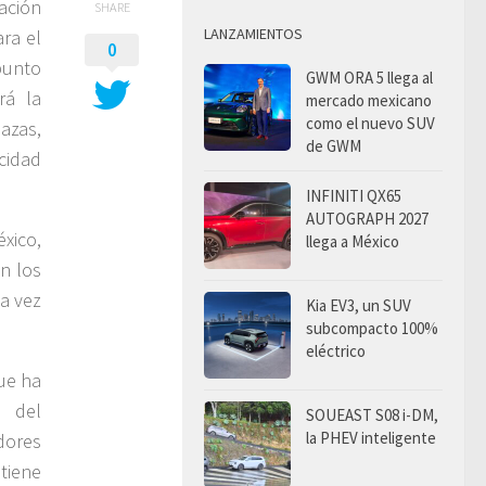
ación
SHARE
LANZAMIENTOS
ra el
0
punto
GWM ORA 5 llega al
rá la
mercado mexicano
como el nuevo SUV
azas,
de GWM
cidad
INFINITI QX65
AUTOGRAPH 2027
éxico,
llega a México
n los
na vez
Kia EV3, un SUV
subcompacto 100%
eléctrico
que ha
a del
SOUEAST S08 i-DM,
la PHEV inteligente
dores
tiene