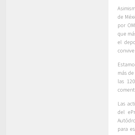
Asimism
de Méxi
por OMD
que más
el depo
convive
Estamos
más de 
las 120
comentó
Las act
del eP
Autódr
para es