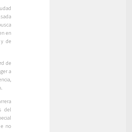
iudad
ulsada
busca
en en
 y de
rd de
oger a
ncia,
o.
arrera
s del
ecial
ue no