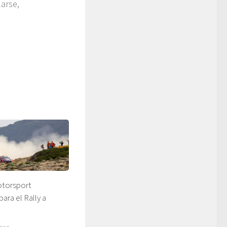
arse,
otorsport
ara el Rally a