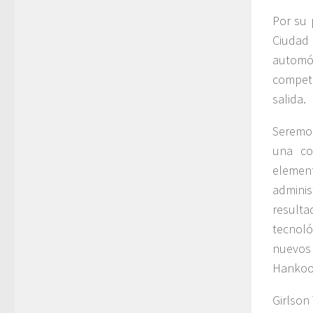
Por su 
Ciudad 
automó
competi
salida.
Seremos
una co
element
admini
resulta
tecnol
nuevos
Hankoo
Girlson