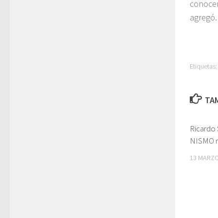
conocen
agregó.
Etiquetas:
TAM
Ricardo 
NISMO re
13 MARZO