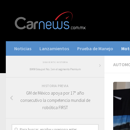
Noticias
Lanzamientos
Prueba de Manejo
Mot
SIGUIENTE HISTORIA
AUTOMO
BMW Group el No. 1 en el segmento Premium
HISTORIA PREVIA
GM de México apoya por 17° año
consecutivo la competencia mundial de
robótica FIRST