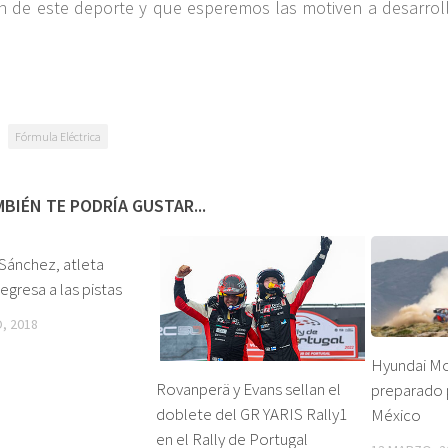
 de este deporte y que esperemos las motiven a desarroll
Fórmula Eléctrica
BIÉN TE PODRÍA GUSTAR...
Sánchez, atleta
gresa a las pistas
, 2018
Hyundai M
Rovanperä y Evans sellan el
preparado p
doblete del GR YARIS Rally1
México
en el Rally de Portugal