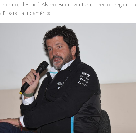
eonato, destacó Álvaro Buenaventura, director regional 
 E para Latinoamérica.