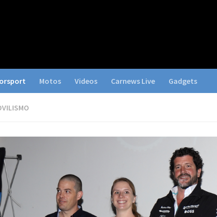
orsport
Motos
Videos
Carnews Live
Gadgets
VILISMO