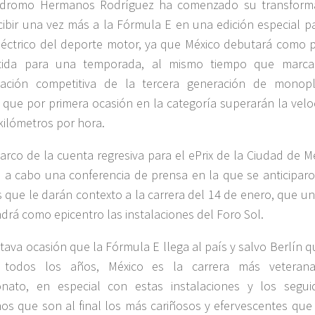
ódromo Hermanos Rodríguez ha comenzado su transform
cibir una vez más a la Fórmula E en una edición especial pa
eléctrico del deporte motor, ya que México debutará como 
tida para una temporada, al mismo tiempo que marca
tación competitiva de la tercera generación de monopl
que por primera ocasión en la categoría superarán la velo
kilómetros por hora.
arco de la cuenta regresiva para el ePrix de la Ciudad de M
ó a cabo una conferencia de prensa en la que se anticiparo
s que le darán contexto a la carrera del 14 de enero, que u
drá como epicentro las instalaciones del Foro Sol.
ctava ocasión que la Fórmula E llega al país y salvo Berlín 
 todos los años, México es la carrera más veteran
nato, en especial con estas instalaciones y los segui
os que son al final los más cariñosos y efervescentes que 