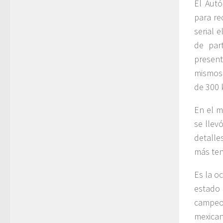
El Aut
para re
serial 
de par
presen
mismos 
de 300 
En el m
se llev
detalle
más ten
Es la o
estado
campeo
mexican