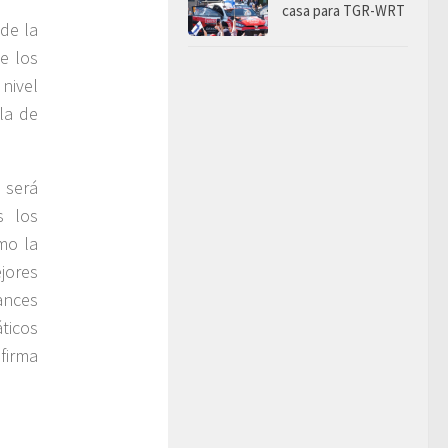
casa para TGR-WRT
 de la
e los
nivel
la de
 será
s los
mo la
jores
ances
ticos
firma