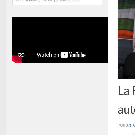
La 
aut
POR
ANT