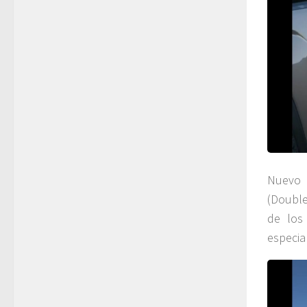
Nuevo 
(Double
de los
especia