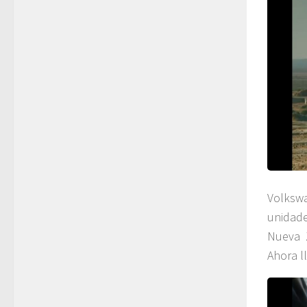
Volksw
unidad
Nueva Z
Ahora l