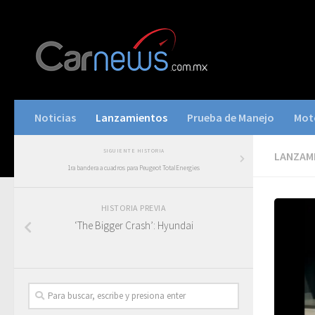
Noticias
Lanzamientos
Prueba de Manejo
Mot
SIGUIENTE HISTORIA
LANZAM
1ra bandera a cuadros para Peugeot TotalEnergies
HISTORIA PREVIA
‘The Bigger Crash’: Hyundai