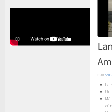
Lan
Am
POR
ANT
La 
Un 
Más
aún