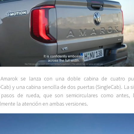
Amarok se lanza con una doble cabina de cuatro pu
Cab) y una cabina sencilla de dos puertas (SingleCab). La s
 pasos de rueda, que son semicirculares como antes, 
lmente la atención en ambas versiones.