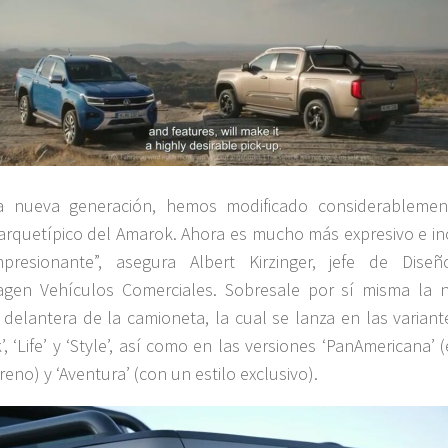
la nueva generación, hemos modificado considerablemen
arquetípico del Amarok. Ahora es mucho más expresivo e in
presionante”, asegura Albert Kirzinger, jefe de Dise
agen Vehículos Comerciales. Sobresale por sí misma la 
 delantera de la camioneta, la cual se lanza en las variant
, ‘Life’ y ‘Style’, así como en las versiones ‘PanAmericana’ (
eno) y ‘Aventura’ (con un estilo exclusivo).