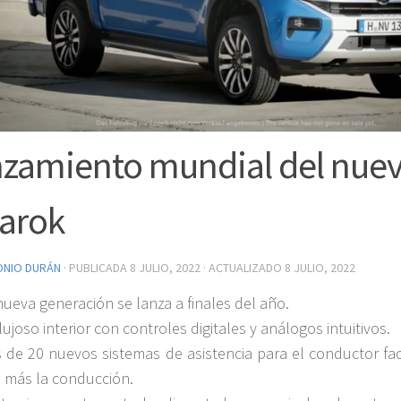
zamiento mundial del nue
arok
ONIO DURÁN
· PUBLICADA
8 JULIO, 2022
· ACTUALIZADO
8 JULIO, 2022
nueva generación se lanza a finales del año.
lujoso interior con controles digitales y análogos intuitivos.
 de 20 nuevos sistemas de asistencia para el conductor faci
 más la conducción.