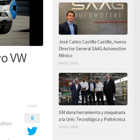
José Carlos Castillo Castillo, nuevo
Director General SAAG Automotive
vo VW
México
6 AGO, 2026
SHARE
GM dona herramienta y maquinaria
0
a la Univ. Tecnológica y Politécnica
litan
5 AGO, 2026