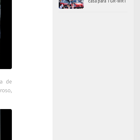
casa para TGR-WRT
ra de
roso,