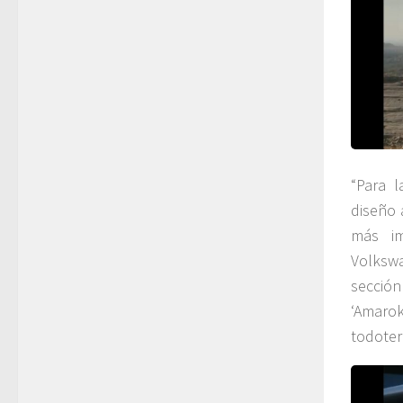
“Para 
diseño 
más im
Volksw
sección
‘Amarok’
todoterr