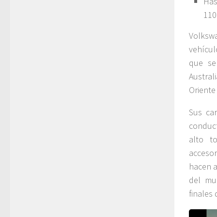
Has
110
Volksw
vehícul
que se
Austral
Oriente
Sus car
conduct
alto t
acceso
hacen a
del mu
finales