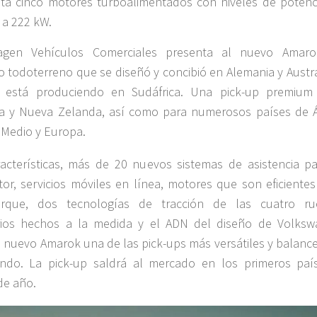
ta cinco motores turboalimentados con niveles de potenc
 a 222 kW.
agen Vehículos Comerciales presenta al nuevo Amaro
o todoterreno que se diseñó y concibió en Alemania y Austra
 está produciendo en Sudáfrica. Una pick-up premium
ia y Nueva Zelanda, así como para numerosos países de Áf
 Medio y Europa.
acterísticas, más de 20 nuevos sistemas de asistencia pa
or, servicios móviles en línea, motores que son eficientes
orque, dos tecnologías de tracción de las cuatro ru
rios hechos a la medida y el ADN del diseño de Volksw
 nuevo Amarok una de las pick-ups más versátiles y balanc
ndo. La pick-up saldrá al mercado en los primeros paí
 de año.