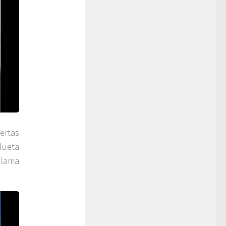
ertas
ilueta
llama