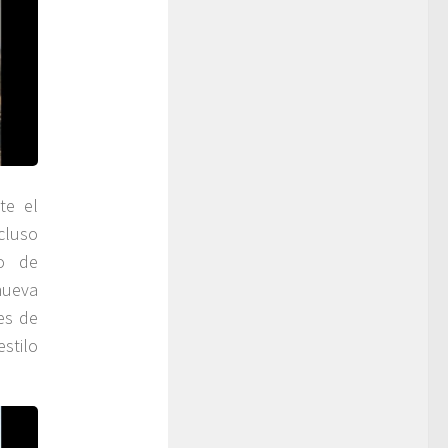
te el
cluso
ño de
nueva
es de
estilo