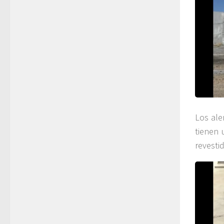
Los ale
tienen 
revesti