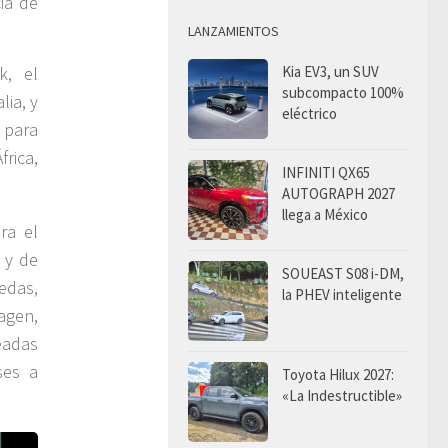
ia de
LANZAMIENTOS
Kia EV3, un SUV
k, el
subcompacto 100%
lia, y
eléctrico
 para
rica,
INFINITI QX65
AUTOGRAPH 2027
llega a México
ra el
 y de
SOUEAST S08 i-DM,
edas,
la PHEV inteligente
agen,
eadas
ses a
Toyota Hilux 2027:
«La Indestructible»