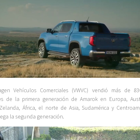
agen Vehículos Comerciales (VWVC) vendió más de 83
es de la primera generación de Amarok en Europa, Austr
elanda, África, el norte de Asia, Sudamérica y Centroamé
lega la segunda generación.