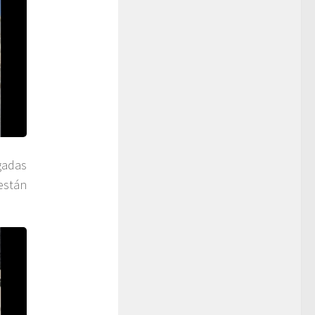
gadas
están