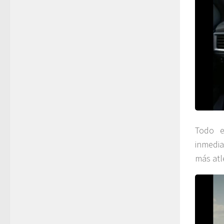
Todo e
inmedia
más atl