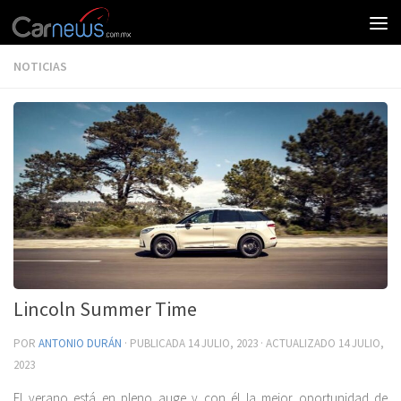
NOTICIAS
Lincoln Summer Time
POR
ANTONIO DURÁN
· PUBLICADA
14 JULIO, 2023
· ACTUALIZADO
14 JULIO,
2023
El verano está en pleno auge y con él la mejor oportunidad de