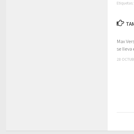
Etiquetas:
TAM
Max Ver
se lleva
28 OCTUB