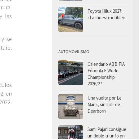
rural
Toyota Hilux 2027:
y las
«La Indestructible»
 y se
turo,
AUTOMOVILISMO
Calendario ABB FIA
Fórmula E World
Championship
2026/27
ículos
22, en
Una vuelta por Le
2022.
Mans, sin salir de
Dearborn
Sami Pajari consigue
un doble triunfo en