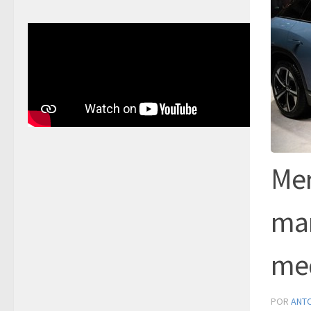
Mer
man
med
POR
ANT