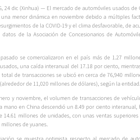
, 24 dic (Xinhua) — El mercado de automóviles usados de 
ó una menor dinámica en noviembre debido a múltiples fact
surgimientos de la COVID-19 y el clima desfavorable, de ac
 datos de la Asociación de Concesionarios de Automóvil
pasado se comercializaron en el país más de 1.27 millon
usados, una caída interanual del 17.18 por ciento, mientra
r total de transacciones se ubicó en cerca de 76,940 millon
(alrededor de 11,020 millones de dólares), según la entidad
nero y noviembre, el volumen de transacciones de vehícul
 mano en China descendió un 8.49 por ciento interanual, 
e 14.61 millones de unidades, con unas ventas superiores 
 millones de yuanes.
iación se muestra optimista respecto al mercado de aut