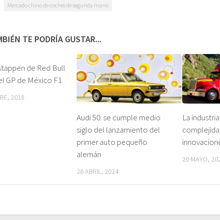
Mercado chino de coches de segunda mano
BIÉN TE PODRÍA GUSTAR...
stappen de Red Bull
 el GP de México F1
RE, 2018
Audi 50: se cumple medio
La industria
siglo del lanzamiento del
complejida
primer auto pequeño
innovacione
alemán
20 MAYO, 20
26 ABRIL, 2024