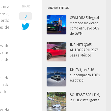
China
SHARE
LANZAMIENTOS
ores,
0
GWM ORA 5 llega al
uerdo
mercado mexicano
es de
como el nuevo SUV
de GWM
INFINITI QX65
es de
AUTOGRAPH 2027
s que
llega a México
es de
.
Kia EV3, un SUV
subcompacto 100%
os de
eléctrico
hasta
a los
SOUEAST S08 i-DM,
la PHEV inteligente
os de