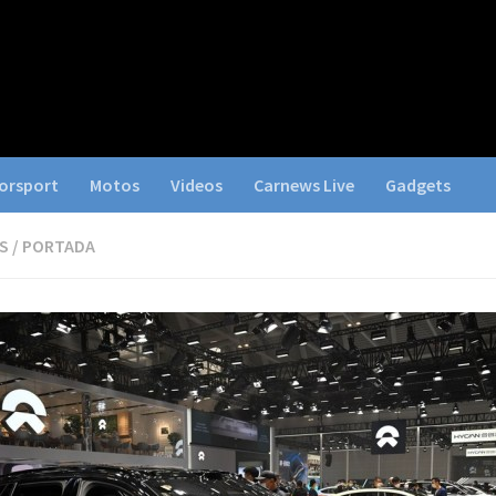
orsport
Motos
Videos
Carnews Live
Gadgets
S
/
PORTADA