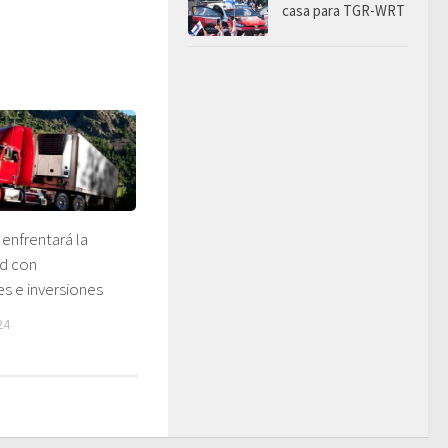
casa para TGR-WRT
 enfrentará la
d con
s e inversiones
24