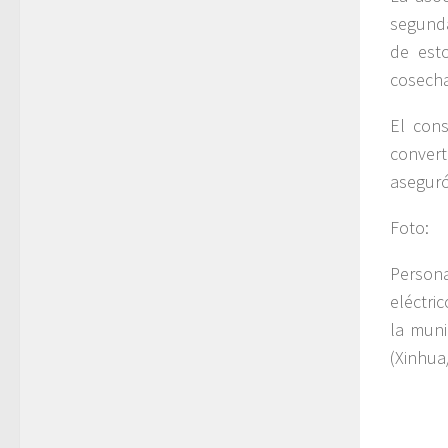
segunda
de est
cosecha
El con
convert
aseguró
Foto:
Persona
eléctri
la muni
(Xinhua