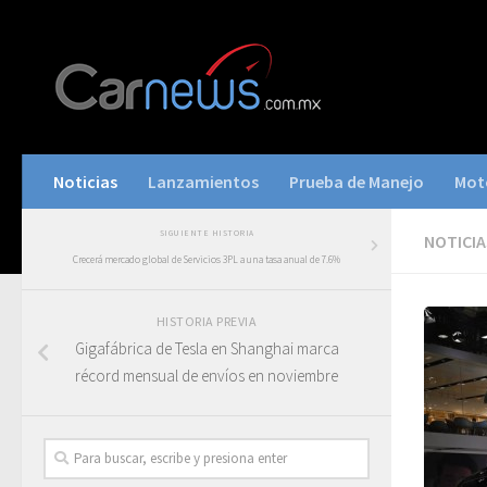
Noticias
Lanzamientos
Prueba de Manejo
Mot
SIGUIENTE HISTORIA
NOTICIA
Crecerá mercado global de Servicios 3PL a una tasa anual de 7.6%
HISTORIA PREVIA
Gigafábrica de Tesla en Shanghai marca
récord mensual de envíos en noviembre