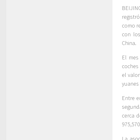
BEIJING
registr
como re
con los
China.
El mes 
coches 
el valo
yuanes 
Entre e
segunda
cerca d
975,570
La asoc