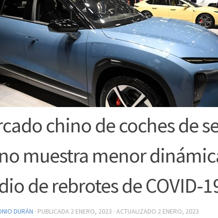
cado chino de coches de 
o muestra menor dinámic
io de rebrotes de COVID-1
ONIO DURÁN
· PUBLICADA
2 ENERO, 2023
· ACTUALIZADO
2 ENERO, 2023