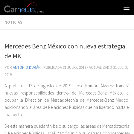
NOTICIAS
Mercedes Benz México con nueva estrategia
de MK
POR
ANTONIO DURÁN
· PUBLICADA
31 JULIO, 2019
· ACTUALIZADO
31 JULIO,
2019
A partir del 1º de agosto de 2019, José Ramón Álvarez tomará
nuevas responsabilidades dentro de Mercedes-Benz México, al
ocupar la Dirección de Mercadotecnia de Mercedes-Benz México,
adicionando el área de Relaciones Publicas que ha liderado hasta el
momento.
De esta manera quedarán bajo su cargo las áreas de Mercadotecnia
y Relaciones Públicas. José Ramón inició su carrera con Mercedes-