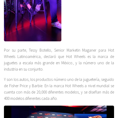
Por su parte, Tessy Botello, Senior Marketin Maganer para Hot
Wheels Latinoamérica, declaró que Hot Wheels es la marca de
juguetes a escala más grande en México, y la número uno de la
industria en su conjunto.
Y son los autos, los productos número uno de la juguetería, seguido
de Fisher Price y Barbie. En la marca Hot Wheels a nivel mundial se
cuenta con más de 20,000 diferentes modelos, y se diseñan más de
400 modelos diferentes cada año.