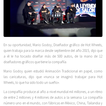
En su oportunidad, Mario Godoy, Diseñador gráfico de Hot Wheels,
quien trabaja para la marca desde septiembre del año 2015, dijo que
a él le ha tocado diseñar más de 500 autos, de la mano de 12
diseñadores gráficos que tiene la compañía.
Mario Godoy quien estudió Animación Tradicional en papel, como
las caricaturas, dijo que «nunca se imaginó trabajar para Hot
Wheels, lo que ha sido todo un sueño».
La compañía produce al año a nivel mundial mil millones, a un ritmo
de entre 2 millones y 4 millones de autos a la semana. La compañía
número uno en el mundo, con fábricas en México, China, Tailandia y