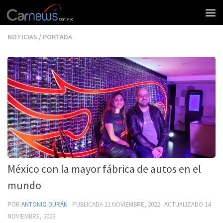
NOTICIAS
/
PORTADA
México con la mayor fábrica de autos en el
mundo
POR
ANTONIO DURÁN
· PUBLICADA
11 NOVIEMBRE, 2022
· ACTUALIZADO
14
NOVIEMBRE, 2022