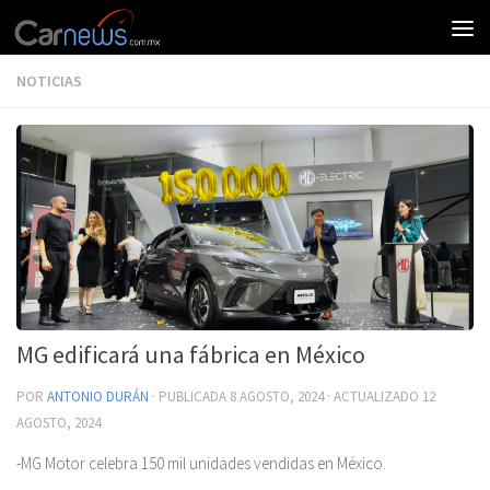
NOTICIAS
MG edificará una fábrica en México
POR
ANTONIO DURÁN
· PUBLICADA
8 AGOSTO, 2024
· ACTUALIZADO
12
AGOSTO, 2024
-MG Motor celebra 150 mil unidades vendidas en México.