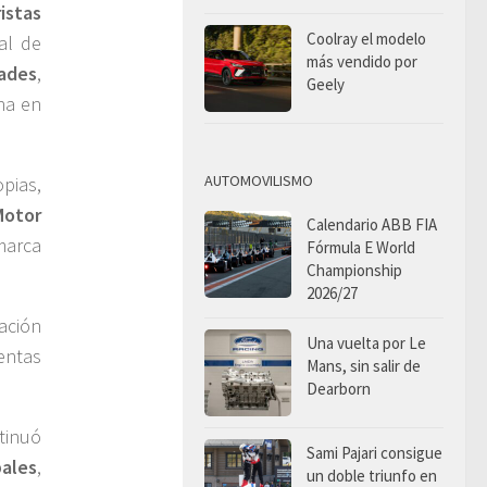
istas
Coolray el modelo
al de
más vendido por
dades
,
Geely
na en
AUTOMOVILISMO
pias,
Motor
Calendario ABB FIA
marca
Fórmula E World
Championship
2026/27
ación
Una vuelta por Le
entas
Mans, sin salir de
Dearborn
tinuó
Sami Pajari consigue
bales
,
un doble triunfo en