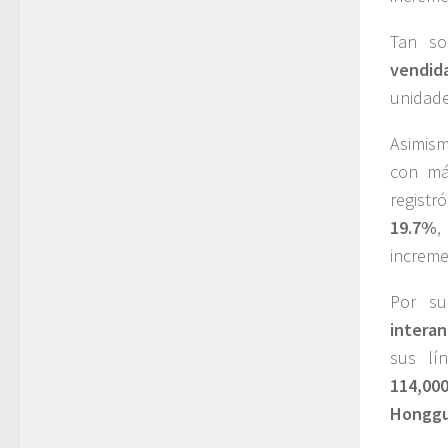
Tan s
vendid
unidad
Asimis
con m
regist
19.7%
,
increme
Por s
interan
sus lí
114,00
Honggu