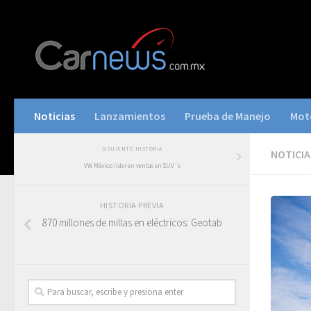
Noticias
Lanzamientos
Prueba de Manejo
Mot
SIGUIENTE HISTORIA
NOTICIA
VW México líder en ventas en SUV´s
HISTORIA PREVIA
870 millones de millas en eléctricos: Geotab