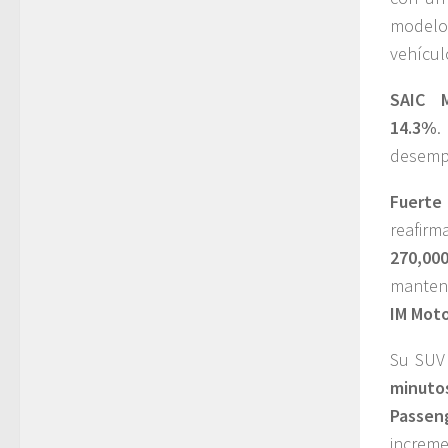
modelos
vehícul
SAIC 
14.3%
desemp
Fuerte
reafirm
270,00
manteni
IM Mot
Su SUV 
minuto
Passen
increme