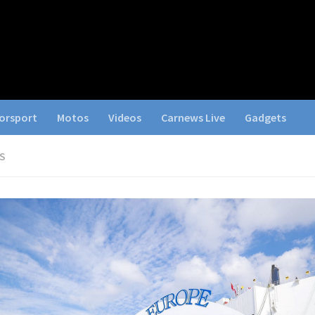
orsport
Motos
Videos
Carnews Live
Gadgets
S