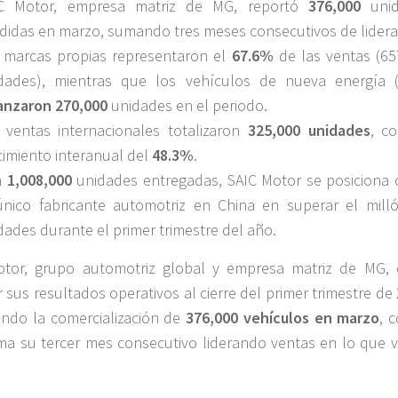
C Motor, empresa matriz de MG, reportó
376,000
unid
didas en marzo, sumando tres meses consecutivos de lider
 marcas propias representaron el
67.6%
de las ventas (65
dades), mientras que los vehículos de nueva energía 
anzaron 270,000
unidades en el periodo.
 ventas internacionales totalizaron
325,000 unidades
, c
cimiento interanual del
48.3%
.
n
1,008,000
unidades entregadas, SAIC Motor se posiciona
único fabricante automotriz en China en superar el mill
dades durante el primer trimestre del año.
otor, grupo automotriz global y empresa matriz de MG, 
 sus resultados operativos al cierre del primer trimestre de
ndo la comercialización de
376,000 vehículos en marzo
, 
a su tercer mes consecutivo liderando ventas en lo que v