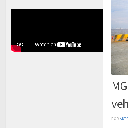
MG 
veh
POR
ANT