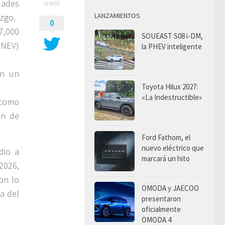
ades
SHARE
LANZAMIENTOS
azgo.
0
7,000
SOUEAST S08 i-DM,
(NEV)
la PHEV inteligente
on un
Toyota Hilux 2027:
«La Indestructible»
 como
ón de
Ford Fathom, el
nuevo eléctrico que
dio a
marcará un hito
 2026,
con lo
OMODA y JAECOO
a del
presentaron
oficialmente
OMODA 4