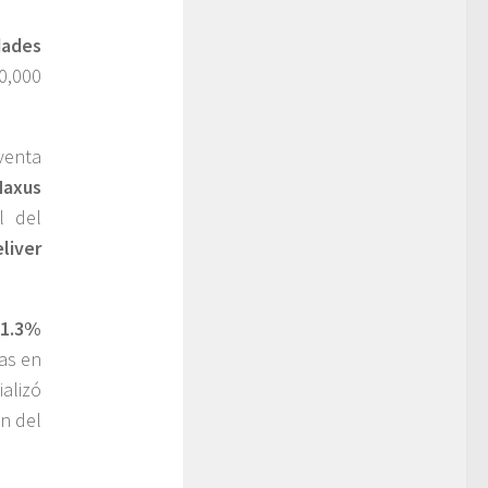
dades
0,000
venta
Maxus
l del
liver
21.3%
as en
alizó
n del