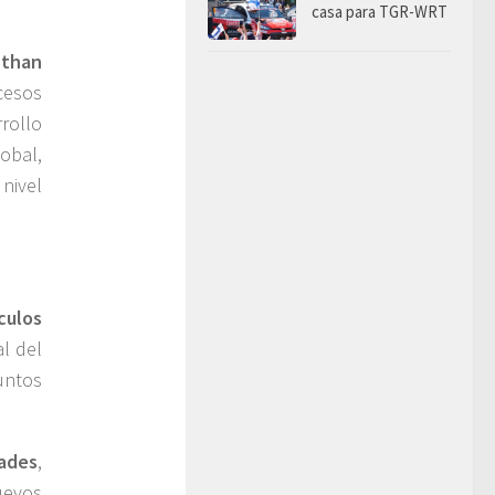
casa para TGR-WRT
 than
cesos
rrollo
obal,
nivel
culos
l del
untos
dades
,
uevos