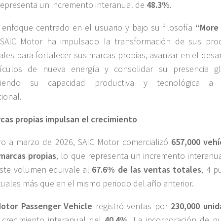
representa un incremento interanual de
48.3%
.
enfoque centrado en el usuario y bajo su filosofía
“More
 SAIC Motor ha impulsado la transformación de sus pro
iales para fortalecer sus marcas propias, avanzar en el desa
ículos de nueva energía y consolidar su presencia gl
eciendo su capacidad productiva y tecnológica a 
cional.
cas propias impulsan el crecimiento
o a marzo de 2026, SAIC Motor comercializó
657,000 vehí
marcas propias
, lo que representa un incremento interanua
Este volumen equivale al
67.6% de las ventas totales
, 4 p
uales más que en el mismo periodo del año anterior.
otor Passenger Vehicle
registró ventas por
230,000 uni
crecimiento interanual del
40.4%
. La incorporación de n