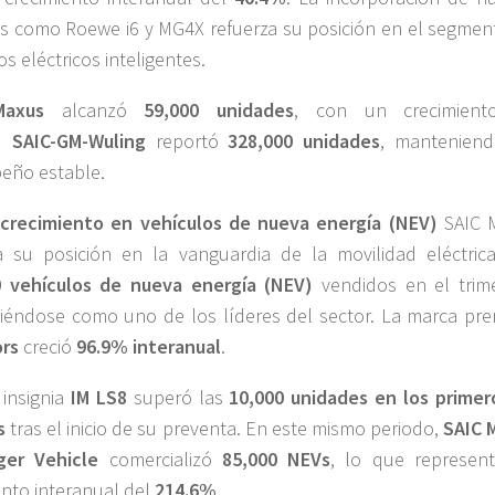
 como Roewe i6 y MG4X refuerza su posición en el segmen
os eléctricos inteligentes.
Maxus
alcanzó
59,000 unidades
, con un crecimient
.
SAIC-GM-Wuling
reportó
328,000 unidades
, mantenien
eño estable.
 crecimiento en vehículos de nueva energía (NEV)
SAIC 
a su posición en la vanguardia de la movilidad eléctric
0 vehículos de nueva energía (NEV)
vendidos en el trime
éndose como uno de los líderes del sector. La marca pr
ors
creció
96.9% interanual
.
insignia
IM LS8
superó las
10,000 unidades en los primer
s
tras el inicio de su preventa. En este mismo periodo,
SAIC 
ger Vehicle
comercializó
85,000 NEVs
, lo que represen
nto interanual del
214.6%
.