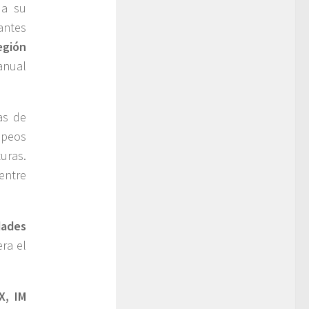
úa su
antes
egión
anual
as de
opeos
uras.
entre
dades
ra el
X, IM