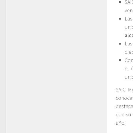
SAI
ven
Las
uni
alc
Las
cre
Co
el 
uni
SAIC M
conocer
destaca
que sum
año.