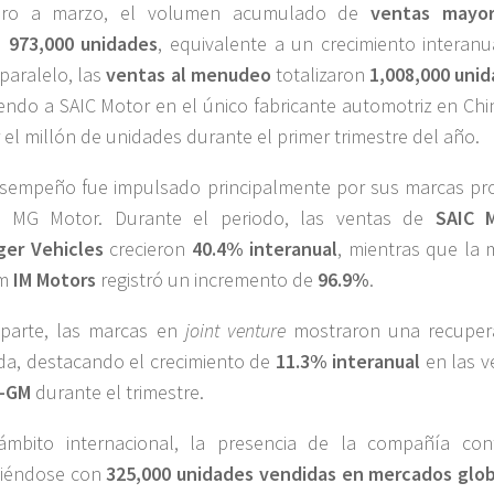
ro a marzo, el volumen acumulado de
ventas mayor
ó
973,000 unidades
, equivalente a un crecimiento interanu
 paralelo, las
ventas al menudeo
totalizaron
1,008,000 uni
iendo a SAIC Motor en el único fabricante automotriz en Chi
 el millón de unidades durante el primer trimestre del año.
sempeño fue impulsado principalmente por sus marcas pro
da MG Motor. Durante el periodo, las ventas de
SAIC 
ger Vehicles
crecieron
40.4% interanual
, mientras que la 
um
IM Motors
registró un incremento de
96.9%
.
 parte, las marcas en
joint venture
mostraron una recuper
da, destacando el crecimiento de
11.3% interanual
en las v
C-GM
durante el trimestre.
ámbito internacional, la presencia de la compañía con
ciéndose con
325,000 unidades vendidas en mercados glo