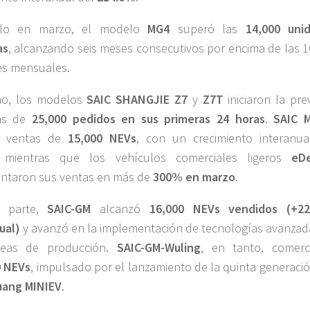
olo en marzo, el modelo
MG4
superó las
14,000 uni
as
, alcanzando seis meses consecutivos por encima de las 1
es mensuales.
mo, los modelos
SAIC SHANGJIE Z7
y
Z7T
iniciaron la pre
ás de
25,000 pedidos en sus primeras 24 horas
.
SAIC 
ró ventas de
15,000 NEVs
, con un crecimiento interanua
 mientras que los vehículos comerciales ligeros
eDe
ntaron sus ventas en más de
300% en marzo
.
u parte,
SAIC-GM
alcanzó
16,000 NEVs vendidos (+2
ual)
y avanzó en la implementación de tecnologías avanzad
neas de producción.
SAIC-GM-Wuling
, en tanto, comerci
0 NEVs
, impulsado por el lanzamiento de la quinta generació
ang MINIEV
.