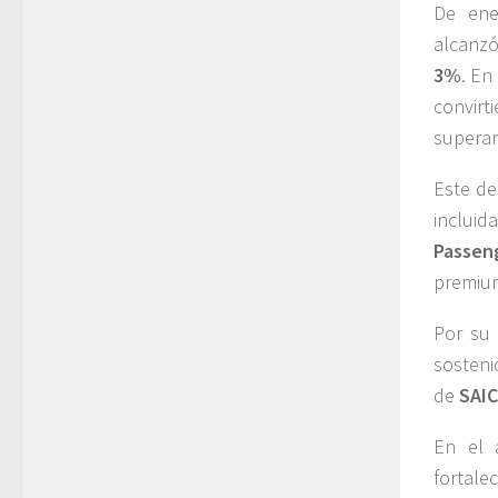
De ene
alcanz
3%
. En
convirt
superar
Este de
inclui
Passen
premi
Por su
sosteni
de
SAI
En el 
fortale