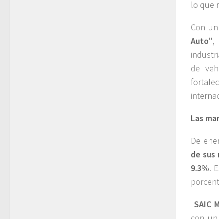
lo que 
Con un 
Auto”
,
industr
de veh
fortal
interna
Las mar
De ener
de sus 
9.3%
. 
porcent
SAIC M
con un 