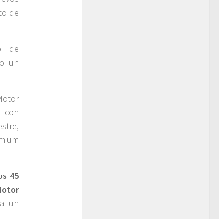
to de
o de
do un
Motor
a con
stre,
emium
os 45
Motor
ta un