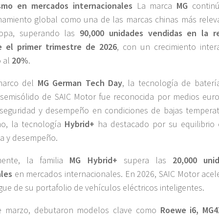
smo en mercados internacionales
La marca
MG
contin
namiento global como una de las marcas chinas más relev
opa, superando las
90,000 unidades vendidas en la r
e el primer trimestre de 2026
, con un crecimiento inter
 al
20%
.
marco del
MG German Tech Day
, la tecnología de baterí
semisólido de SAIC Motor fue reconocida por medios eur
seguridad y desempeño en condiciones de bajas temperat
o, la tecnología
Hybrid+
ha destacado por su equilibrio 
cia y desempeño.
mente, la familia
MG Hybrid+
supera las
20,000 uni
les
en mercados internacionales. En 2026, SAIC Motor acele
gue de su portafolio de vehículos eléctricos inteligentes.
e marzo, debutaron modelos clave como
Roewe i6, MG4