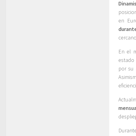
Dinami
posicio
en Eur
durant
cercano
En el 
estado 
por su 
Asimism
eficien
Actual
mensua
desplie
Durant