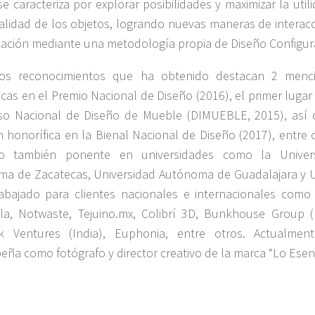
se caracteriza por explorar posibilidades y maximizar la util
alidad de los objetos, logrando nuevas maneras de interacc
icación mediante una metodología propia de Diseño Configura
los reconocimientos que ha obtenido destacan 2 menc
icas en el Premio Nacional de Diseño (2016), el primer lugar
so Nacional de Diseño de Mueble (DIMUEBLE, 2015), así
 honorífica en la Bienal Nacional de Diseño (2017), entre o
o también ponente en universidades como la Univer
a de Zacatecas, Universidad Autónoma de Guadalajara y 
abajado para clientes nacionales e internacionales como
la, Notwaste, Tejuino.mx, Colibrí 3D, Bunkhouse Group (
k Ventures (India), Euphonia, entre otros. Actualmen
ña como fotógrafo y director creativo de la marca “Lo Esenc