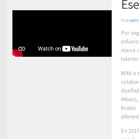
Ese
POR
ANT
Por se
esfuer
marca d
talento
MINI a 
colabor
diseñad
México,
finale
diferen
En 2017