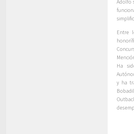
Adolfo 
funcion
simplif
Entre 
honoríf
Concur
Mención
Ha sid
Autónom
y ha tr
Bobadil
Outbac
desempe