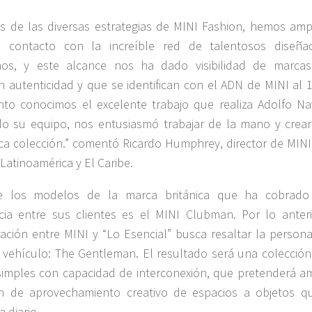
és de las diversas estrategias de MINI Fashion, hemos amp
o contacto con la increíble red de talentosos diseña
nos, y este alcance nos ha dado visibilidad de marca
 autenticidad y que se identifican con el ADN de MINI al 
to conocimos el excelente trabajo que realiza Adolfo Na
o su equipo, nos entusiasmó trabajar de la mano y crear
ca colección.” comentó Ricardo Humphrey, director de MINI
 Latinoamérica y El Caribe.
 los modelos de la marca británica que ha cobrad
cia entre sus clientes es el MINI Clubman. Por lo anteri
ación entre MINI y “Lo Esencial” busca resaltar la persona
 vehículo: The Gentleman. El resultado será una colección
simples con capacidad de interconexión, que pretenderá am
ón de aprovechamiento creativo de espacios a objetos q
a diario.