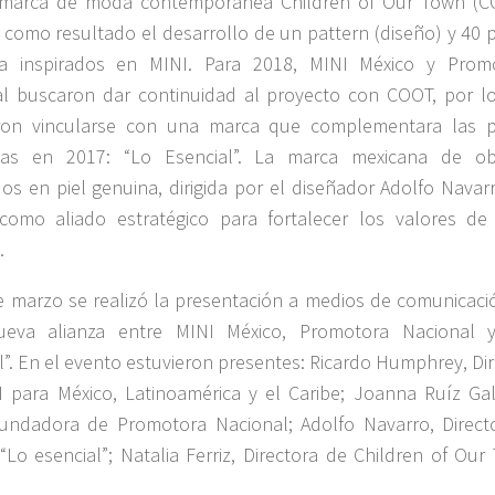
 marca de moda contemporánea Children of Our Town (C
 como resultado el desarrollo de un pattern (diseño) y 40 p
a inspirados en MINI. Para 2018, MINI México y Prom
l buscaron dar continuidad al proyecto con COOT, por l
eron vincularse con una marca que complementara las p
adas en 2017: “Lo Esencial”. La marca mexicana de ob
dos en piel genuina, dirigida por el diseñador Adolfo Navar
como aliado estratégico para fortalecer los valores de
.
e marzo se realizó la presentación a medios de comunicaci
ueva alianza entre MINI México, Promotora Nacional 
l”. En el evento estuvieron presentes: Ricardo Humphrey, Di
 para México, Latinoamérica y el Caribe; Joanna Ruíz Gal
undadora de Promotora Nacional; Adolfo Navarro, Direct
“Lo esencial”; Natalia Ferriz, Directora de Children of Our