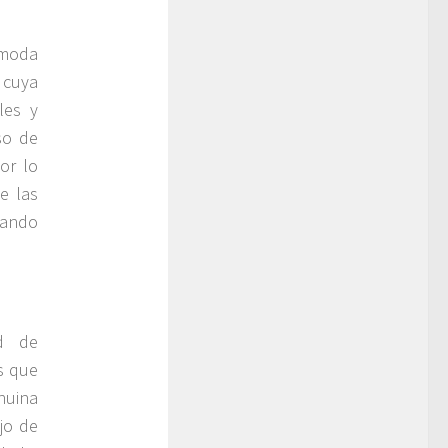
 moda
 cuya
les y
so de
or lo
e las
uando
ad de
os que
nuina
ajo de