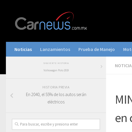
Noticias
Lanzamientos
Prueba de Manejo
Mot
SIGUIENTE HISTORIA
NOTICIA
Volkswagen Polo 2019
HISTORIA PREVIA
En 2040, el 55% de los autos serán
MIN
eléctricos
en 