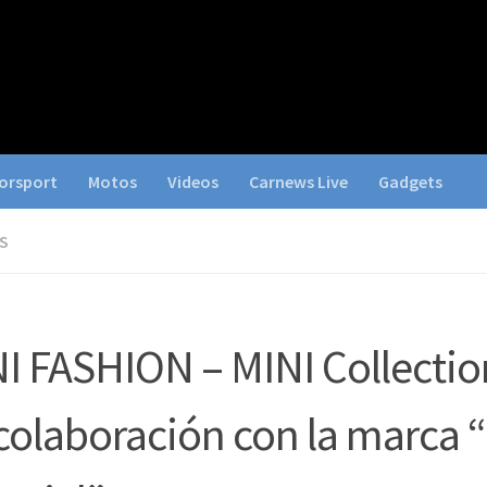
orsport
Motos
Videos
Carnews Live
Gadgets
S
I FASHION – MINI Collectio
colaboración con la marca 