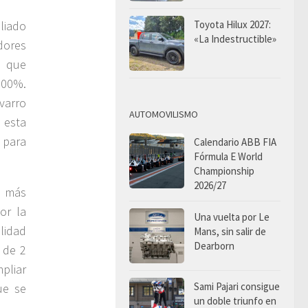
Toyota Hilux 2027:
liado
«La Indestructible»
dores
s que
100%.
varro
AUTOMOVILISMO
 esta
 para
Calendario ABB FIA
Fórmula E World
Championship
2026/27
o más
or la
Una vuelta por Le
lidad
Mans, sin salir de
Dearborn
 de 2
pliar
Sami Pajari consigue
ue se
un doble triunfo en