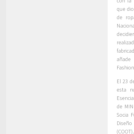
con la
que dio
de rop
Naciona
decidi
realiz
fabrica
añade 
Fashion
El 23 d
esta n
Esencia
de MINI
Socia F
Diseño 
(COOT).