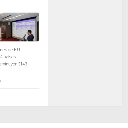
nes de E.U.
4 países
isminuyen $143
4