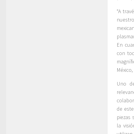
“A trav
nuestr
mexica
plasman
En cuan
con tod
magnífi
México,
Uno de
relevan
colabor
de este
piezas 
la visi
utilizan 