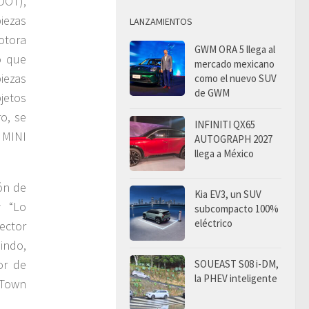
OOT),
iezas
LANZAMIENTOS
otora
GWM ORA 5 llega al
o que
mercado mexicano
iezas
como el nuevo SUV
de GWM
jetos
ro, se
INFINITI QX65
 MINI
AUTOGRAPH 2027
llega a México
ón de
Kia EV3, un SUV
y “Lo
subcompacto 100%
eléctrico
rector
indo,
or de
SOUEAST S08 i-DM,
la PHEV inteligente
 Town