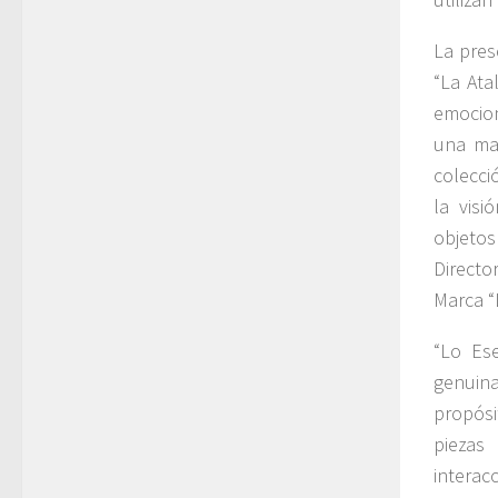
La pres
“La Ata
emocion
una ma
colecci
la visi
objetos
Directo
Marca “
“Lo Ese
genuina
propósi
piezas
interac