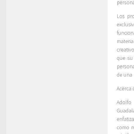
persona
Los pr
exclusi
funcion
materia
creativ
que su 
persona
de una 
Acerca 
Adolfo
Guadala
enfatiz
como ma