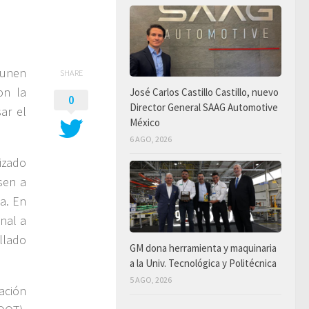
 unen
SHARE
on la
José Carlos Castillo Castillo, nuevo
0
Director General SAAG Automotive
ar el
México
6 AGO, 2026
lizado
sen a
a. En
nal a
llado
GM dona herramienta y maquinaria
a la Univ. Tecnológica y Politécnica
5 AGO, 2026
ación