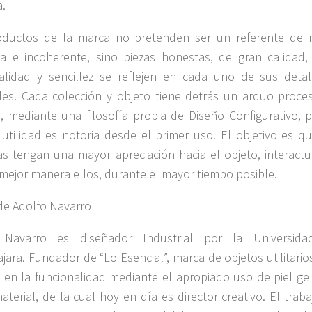
.
oductos de la marca no pretenden ser un referente de
va e incoherente, sino piezas honestas, de gran calidad,
alidad y sencillez se reflejen en cada uno de sus detal
les. Cada colección y objeto tiene detrás un arduo proce
o, mediante una filosofía propia de Diseño Configurativo, p
utilidad es notoria desde el primer uso. El objetivo es qu
s tengan una mayor apreciación hacia el objeto, interact
mejor manera ellos, durante el mayor tiempo posible.
de Adolfo Navarro
 Navarro es diseñador Industrial por la Universid
jara. Fundador de “Lo Esencial”, marca de objetos utilitari
a en la funcionalidad mediante el apropiado uso de piel ge
terial, de la cual hoy en día es director creativo. El trab