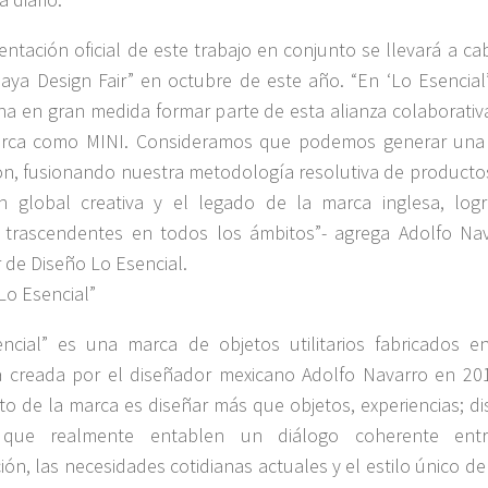
entación oficial de este trabajo en conjunto se llevará a c
laya Design Fair” en octubre de este año. “En ‘Lo Esencial’
a en gran medida formar parte de esta alianza colaborativ
rca como MINI. Consideramos que podemos generar una
ón, fusionando nuestra metodología resolutiva de producto
ón global creativa y el legado de la marca inglesa, log
 trascendentes en todos los ámbitos”- agrega Adolfo Nav
r de Diseño Lo Esencial.
Lo Esencial”
ncial” es una marca de objetos utilitarios fabricados en
 creada por el diseñador mexicano Adolfo Navarro en 201
to de la marca es diseñar más que objetos, experiencias; di
 que realmente entablen un diálogo coherente ent
ción, las necesidades cotidianas actuales y el estilo único d