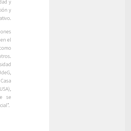
idad y
ión y
tivo.
iones
 en el
 como
tros.
sidad
UdeG,
 Casa
USA),
te se
ial”.