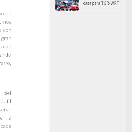
casa para TGR-WRT
abo en
, nos
a con
 gran
s con
rando
arro,
 piel
3. El
señar
re la
e cada