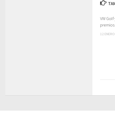
TAM
VW Golf 
premios 
12 ENERO