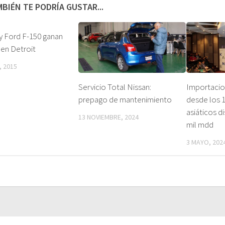
BIÉN TE PODRÍA GUSTAR...
y Ford F-150 ganan
en Detroit
, 2015
Servicio Total Nissan:
Importacio
prepago de mantenimiento
desde los 1
asiáticos d
13 NOVIEMBRE, 2024
mil mdd
3 MAYO, 202