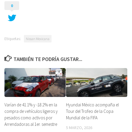
0
Etiquetas:
Nissan Mexicana
TAMBIÉN TE PODRÍA GUSTAR...
Varían de 41.1% y -18.2% en la
Hyundai México acompaña el
compra de vehículos ligeros y
Tour del Trofeo de la Copa
pesados como activos por
Mundial de la FIFA
Arrendadoras al 1er. semestre
5 MARZO, 2026