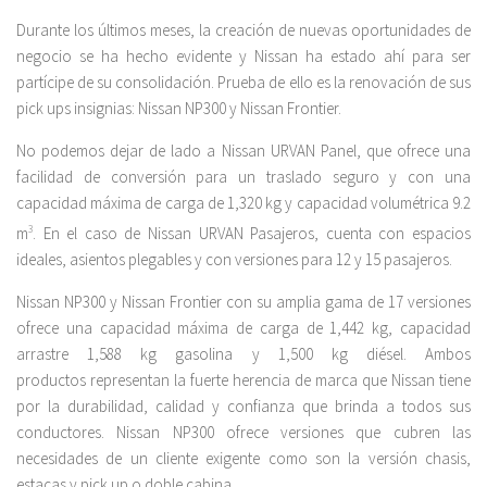
Durante los últimos meses, la creación de nuevas oportunidades de
negocio se ha hecho evidente y Nissan ha estado ahí para ser
partícipe de su consolidación. Prueba de ello es la renovación de sus
pick ups insignias: Nissan NP300 y Nissan Frontier.
No podemos dejar de lado a Nissan URVAN Panel, que ofrece una
facilidad de conversión para un traslado seguro y con una
capacidad máxima de carga de 1,320 kg y capacidad volumétrica 9.2
m
3
. En el caso de Nissan URVAN Pasajeros, cuenta con espacios
ideales, asientos plegables y con versiones para 12 y 15 pasajeros.
Nissan NP300 y Nissan Frontier con su amplia gama de 17 versiones
ofrece una capacidad máxima de carga de 1,442 kg, capacidad
arrastre 1,588 kg gasolina y 1,500 kg diésel. Ambos
productos representan la fuerte herencia de marca que Nissan tiene
por la durabilidad, calidad y confianza que brinda a todos sus
conductores. Nissan NP300 ofrece versiones que cubren las
necesidades de un cliente exigente como son la versión chasis,
estacas y pick up o doble cabina.