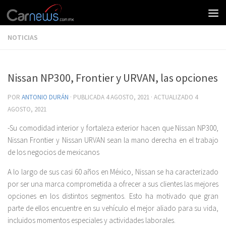
NOTICIAS
Nissan NP300, Frontier y URVAN, las opciones
POR
ANTONIO DURÁN
· PUBLICADA
4 AGOSTO, 2021
· ACTUALIZADO
4
AGOSTO, 2021
-Su comodidad interior y fortaleza exterior hacen que Nissan NP300,
Nissan Frontier y Nissan URVAN sean la mano derecha en el trabajo
de los negocios de mexicanos
A lo largo de sus casi 60 años en México, Nissan se ha caracterizado
por ser una marca comprometida a ofrecer a sus clientes las mejores
opciones en los distintos segmentos. Esto ha motivado que gran
parte de ellos encuentre en su vehículo el mejor aliado para su vida,
incluidos momentos especiales y actividades laborales.