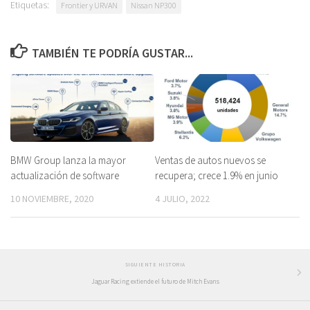
Etiquetas:
Frontier y URVAN
Nissan NP300
TAMBIÉN TE PODRÍA GUSTAR...
BMW Group lanza la mayor
Ventas de autos nuevos se
actualización de software
recupera; crece 1.9% en junio
10 NOVIEMBRE, 2020
4 JULIO, 2022
SIGUIENTE HISTORIA
Jaguar Racing extiende el futuro de Mitch Evans