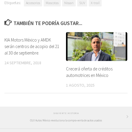
Etiquetas:
Accesorios
Mascotas
Nissan
SUV
X-trail
TAMBIÉN TE PODRÍA GUSTAR...
KIA Motors México y AMDK
serán centros de acopio del 21
al 30 de septiembre.
24 SEPTIEMBRE, 2018
Crecerá oferta de créditos
automotrices en México
1 AGOSTO, 2025
SIGUIENTE HISTORIA
OLX Autos México revoluciona la compra-venta de autos usados