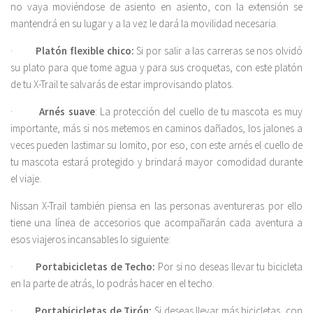
no vaya moviéndose de asiento en asiento, con la extensión se
mantendrá en su lugar y a la vez le dará la movilidad necesaria.
·
Platón flexible chico:
Si por salir a las carreras se nos olvidó
su plato para que tome agua y para sus croquetas, con este platón
de tu X-Trail te salvarás de estar improvisando platos.
·
Arnés suave
: La protección del cuello de tu mascota es muy
importante, más si nos metemos en caminos dañados, los jalones a
veces pueden lastimar su lomito, por eso, con este arnés el cuello de
tu mascota estará protegido y brindará mayor comodidad durante
el viaje.
Nissan X-Trail también piensa en las personas aventureras por ello
tiene una línea de accesorios que acompañarán cada aventura a
esos viajeros incansables lo siguiente:
·
Portabicicletas de Techo:
Por si no deseas llevar tu bicicleta
en la parte de atrás, lo podrás hacer en el techo.
·
Portabicicletas de Tirón:
Si deseas llevar más bicicletas, con