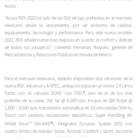
Acura.
“Acura RDX 2022 ha sido de las SUV de lujo preferidas en el mercado
mexicano desde su lanzamiento, por ser sinónimo de calidad,
equipamiento, tecnología y performance. Para este nuevo modelo
2022, RDX añade numerosas mejoras en cuanto al confort y disfrute
de todos los pasajeros”, comentó Fernando Maqueo, gerente de
Mercadotecnia y Relaciones Públicas en Honda de México.
Para el mercado mexicano, estarán disponibles dos versiones de la
nueva RDX: Advance y A-SPEC, ambas incorporan un motor 2.0 Litros
Turbo con 16 válvulas DOHC con VTEC®, uno de lo de los más
potentes de su clase, 261 hp @ 6,500 rpm, torque de 280 lb/pie @
1,600 – 4,500 rpm, transmisión automática de 10 velocidades Shift by
Touch con cambios secuenciales deportivos, Super Handling All-
Wheel Drive
TM
(SH-AWD®), Integrated Dynamic System (IDS) con
cuatro modos de manejo: Snow, Normal, Comfort y Sport; así como