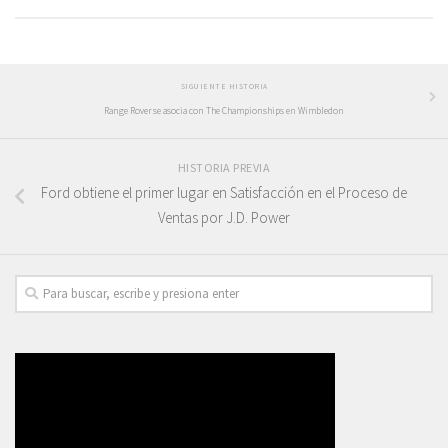
SIGUIENTE HISTORIA
Range Rover se asocia con The Championships en Wimbledon
HISTORIA PREVIA
Ford obtiene el primer lugar en Satisfacción en el Proceso de
Ventas por J.D. Power