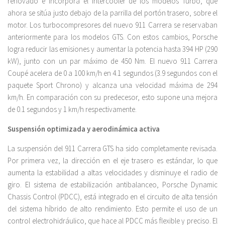
renovado e incorpora el intercooler de los modelos Turbo, que
ahora se sitúa justo debajo de la parrilla del portón trasero, sobre el
motor. Los turbocompresores del nuevo 911 Carrera se reservaban
anteriormente para los modelos GTS. Con estos cambios, Porsche
logra reducir las emisiones y aumentar la potencia hasta 394 HP (290
kW), junto con un par máximo de 450 Nm. El nuevo 911 Carrera
Coupé acelera de 0 a 100 km/h en 4.1 segundos (3.9 segundos con el
paquete Sport Chrono) y alcanza una velocidad máxima de 294
km/h. En comparación con su predecesor, esto supone una mejora
de 0.1 segundos y 1 km/h respectivamente.
Suspensión optimizada y aerodinámica activa
La suspensión del 911 Carrera GTS ha sido completamente revisada.
Por primera vez, la dirección en el eje trasero es estándar, lo que
aumenta la estabilidad a altas velocidades y disminuye el radio de
giro. El sistema de estabilización antibalanceo, Porsche Dynamic
Chassis Control (PDCC), está integrado en el circuito de alta tensión
del sistema híbrido de alto rendimiento. Esto permite el uso de un
control electrohidráulico, que hace al PDCC más flexible y preciso. El