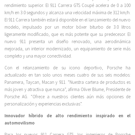
rendimiento superior. El 911 Carrera GTS Coupé acelera de 0 a 100
km/h en 3.0 segundos y alcanza una velocidad máxima de 312 km/h.
El 911 Carrera también estará disponible en el lanzamiento del nuevo
modelo, impulsado por un motor bóxer biturbo de 3.0 litros
ligeramente modificado, que es más potente que su predecesor. El
nuevo 911 presenta un diseño renovado, una aerodinámica
mejorada, un interior modernizado, un equipamiento de serie más
completo y una mayor conectividad.
Con el relanzamiento de su icono deportivo, Porsche ha
actualizado en tan solo unos meses cuatro de sus seis modelos:
Panamera, Taycan, Macan y 911. “Nuestra cartera de productos es
más joven y atractiva que nunca”, afirma Oliver Blume, Presidente de
Porsche AG. “Ofrece a nuestros clientes aún más opciones de
personalización y experiencias exclusivas”.
Innovador híbrido de alto rendimiento inspirado en el
automovilismo
Para los nuevos 911 Carrera GTS, los ingenieros de Porsche