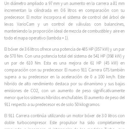
Un diámetro ampliado a 97 mm y un aumento en la carrera a 81 mm
incrementan la cilindrada en 0.6 litros en comparación con su
predecesor. El motor incorpora el sistema de control del árbol de
levas VarioCam y un control de válvulas con balancines,
manteniendo la proporción ideal de mezcla de combustible y aire en
todo el mapa operativo (lambda = 1).
El bóxer de 3.6 litros ofrece una potencia de 485 HP (357 kW) y un par
de 570 Nm. Con una potencia total del sistema de 541 HP (398 kW) y
un par de 610 Nm. Esta es una mejora de 61 HP (45 kW) en
comparación con su predecesor. El nuevo 911 Carrera GTS también
supera a su predecesor en la aceleración de 0 a 100 km/h. Este
híbrido de alto rendimiento destaca por su dinamismo y sus bajas
emisiones de CO2, con un aumento de peso significativamente
menor que los sistemas híbridos enchufables. El aumento de peso del
911 respecto a su predecesor es de solo 50 kilogramos.
El 911 Carrera continúa utilizando un motor bóxer de 3.0 litros con
doble turbocompresor. Este propulsor ha sido completamente