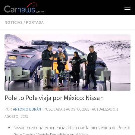
NOTICIAS
/
PORTADA
Pole to Pole viaja por México: Nissan
POR
ANTONIO DURÁN
· PUBLICADA
1 AGOSTO, 2023
· ACTUALIZADO
1
AGOSTO, 2023
Nissan creó una experiencia ártica con la bienvenida de Pole to
Pole Electric Vehicle Expedition en México.