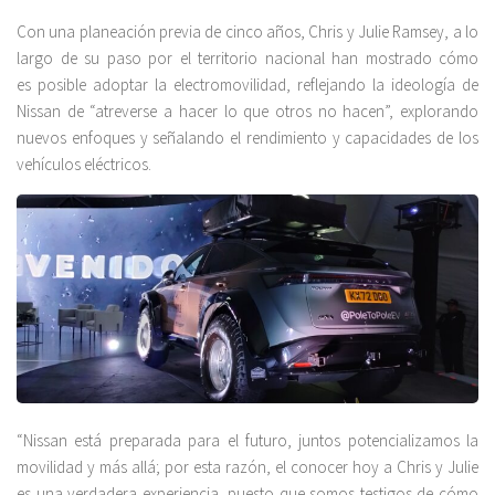
Con una planeación previa de cinco años, Chris y Julie Ramsey, a lo
largo de su paso por el territorio nacional han mostrado cómo
es posible adoptar la electromovilidad, reflejando la ideología de
Nissan de “atreverse a hacer lo que otros no hacen”, explorando
nuevos enfoques y señalando el rendimiento y capacidades de los
vehículos eléctricos.
“Nissan está preparada para el futuro, juntos potencializamos la
movilidad y más allá; por esta razón, el conocer hoy a Chris y Julie
es una verdadera experiencia, puesto que somos testigos de cómo