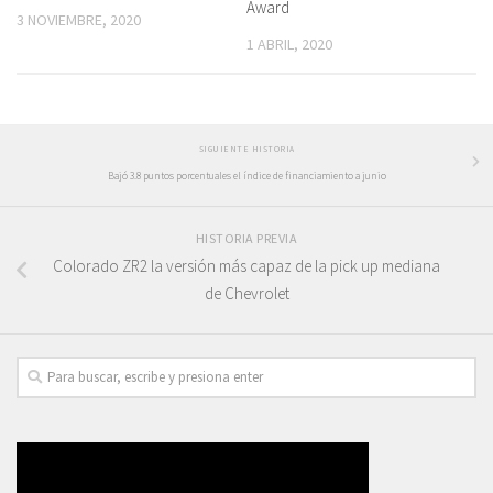
Award
3 NOVIEMBRE, 2020
1 ABRIL, 2020
SIGUIENTE HISTORIA
Bajó 3.8 puntos porcentuales el índice de financiamiento a junio
HISTORIA PREVIA
Colorado ZR2 la versión más capaz de la pick up mediana
de Chevrolet