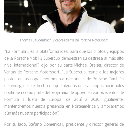
Thomas Laudenbach, vicepresidente de Porsche Motorsport.
“La Fórmula 1 es la plataforma ideal para que los pilotos y equipos
de la Porsche Mobil 1 Supercup demuestren su destreza al más alto
nivel internacional”, dijo por su parte Michael Dreiser, director de
Ventas de Porsche Motorsport. “La Supercup reúne a los mejores
pilotos de las copas monomarca nacionales de Porsche. También
me enorgullece el hecho de que algunas de esas copas nacionales
continúen como parte del programa de apoyo en varios eventos de
Fórmula 1 fuera de Europa, de aquí a 2030. Igualmente,
mantendremos nuestra presencia en Norteamérica y ampliaremos
aún más nuestra participación”.
Por su lado, Stefano Domenicali, presidente y director general de