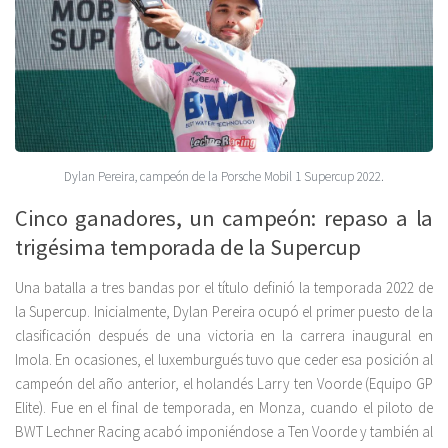
Dylan Pereira, campeón de la Porsche Mobil 1 Supercup 2022.
Cinco ganadores, un campeón: repaso a la
trigésima temporada de la Supercup
Una batalla a tres bandas por el título definió la temporada 2022 de
la Supercup. Inicialmente, Dylan Pereira ocupó el primer puesto de la
clasificación después de una victoria en la carrera inaugural en
Imola. En ocasiones, el luxemburgués tuvo que ceder esa posición al
campeón del año anterior, el holandés Larry ten Voorde (Equipo GP
Elite). Fue en el final de temporada, en Monza, cuando el piloto de
BWT Lechner Racing acabó imponiéndose a Ten Voorde y también al