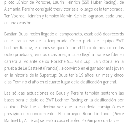
piloto Júnior de Porsche, Laurin Heinrich (SSR Huber Racing), de
Alemania. Pereira consiguió tres victorias a lo largo de la temporada;
Ten Voorde, Heinrich y también Marvin Klein lo lograron, cada uno,
en una ocasión.
Bastian Buus, recién llegado al campeonato, estableció dos récords
en el transcurso de la temporada. Como parte del equipo BWT
Lechner Racing, el danés se quedó con el título de novato en las
ocho pruebas y, en dos ocasiones, incluso llegó a ponerse líder en
carrera al volante de su Porsche 911 GT3 Cup. La victoria en la
prueba de Le Castellet (Francia), le convirtió en el ganador más joven
en la historia de la Supercup: Buus tenía 19 años, un mes y cinco
días. Terminó el año en el cuarto lugar de la clasificación general.
Las sólidas actuaciones de Buus y Pereira también sentaron las
bases para el título de BWT Lechner Racing en la clasificación por
equipos. Esta fue la décima vez que la escudería consiguió este
prestigioso reconocimiento. El noruego Roar Lindland (Pierre
Martinet by Alméras) se llevó a casa el trofeo ProAm por cuarta vez.