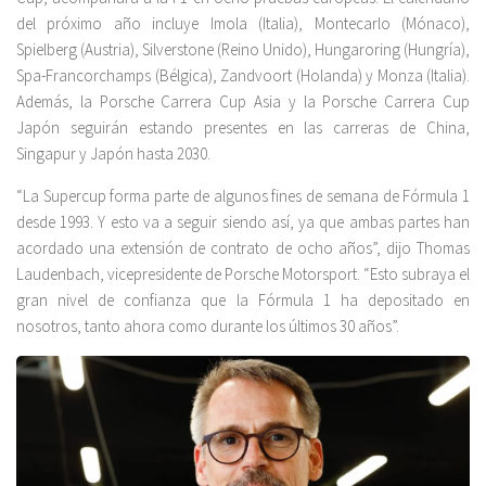
del próximo año incluye Imola (Italia), Montecarlo (Mónaco),
Spielberg (Austria), Silverstone (Reino Unido), Hungaroring (Hungría),
Spa-Francorchamps (Bélgica), Zandvoort (Holanda) y Monza (Italia).
Además, la Porsche Carrera Cup Asia y la Porsche Carrera Cup
Japón seguirán estando presentes en las carreras de China,
Singapur y Japón hasta 2030.
“La Supercup forma parte de algunos fines de semana de Fórmula 1
desde 1993. Y esto va a seguir siendo así, ya que ambas partes han
acordado una extensión de contrato de ocho años”, dijo Thomas
Laudenbach, vicepresidente de Porsche Motorsport. “Esto subraya el
gran nivel de confianza que la Fórmula 1 ha depositado en
nosotros, tanto ahora como durante los últimos 30 años”.