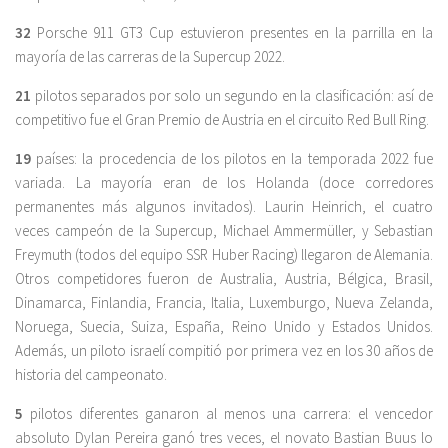
32
Porsche 911 GT3 Cup estuvieron presentes en la parrilla en la
mayoría de las carreras de la Supercup 2022.
21
pilotos separados por solo un segundo en la clasificación: así de
competitivo fue el Gran Premio de Austria en el circuito Red Bull Ring.
19
países: la procedencia de los pilotos en la temporada 2022 fue
variada. La mayoría eran de los Holanda (doce corredores
permanentes más algunos invitados). Laurin Heinrich, el cuatro
veces campeón de la Supercup, Michael Ammermüller, y Sebastian
Freymuth (todos del equipo SSR Huber Racing) llegaron de Alemania.
Otros competidores fueron de Australia, Austria, Bélgica, Brasil,
Dinamarca, Finlandia, Francia, Italia, Luxemburgo, Nueva Zelanda,
Noruega, Suecia, Suiza, España, Reino Unido y Estados Unidos.
Además, un piloto israelí compitió por primera vez en los 30 años de
historia del campeonato.
5
pilotos diferentes ganaron al menos una carrera: el vencedor
absoluto Dylan Pereira ganó tres veces, el novato Bastian Buus lo