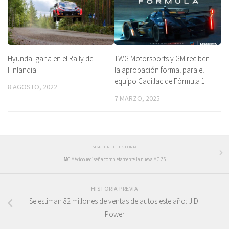
Hyundai gana en el Rally de
TWG Motorsports y GM reciben
Finlandia
la aprobación formal para el
equipo Cadillac de Fórmula 1
8 AGOSTO, 2022
7 MARZO, 2025
SIGUIENTE HISTORIA
MG México rediseña completamente la nueva MG ZS
HISTORIA PREVIA
Se estiman 82 millones de ventas de autos este año: J.D.
Power