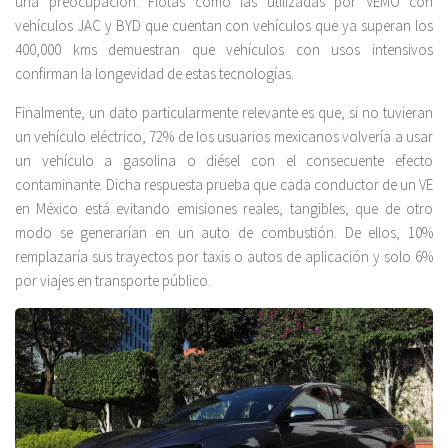
una preocupación. Flotas como las utilizadas por VEMO con
vehículos JAC y BYD que cuentan con vehículos que ya superan los
400,000 kms demuestran que vehículos con usos intensivos
confirman la longevidad de estas tecnologías.
Finalmente, un dato particularmente relevante es que, si no tuvieran
un vehículo eléctrico, 72% de los usuarios mexicanos volvería a usar
un vehículo a gasolina o diésel con el consecuente efecto
contaminante. Dicha respuesta prueba que cada conductor de un VE
en México está evitando emisiones reales, tangibles, que de otro
modo se generarían en un auto de combustión. De ellos, 10%
remplazaría sus trayectos por taxis o autos de aplicación y solo 6%
por viajes en transporte público.