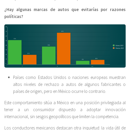
¿Hay algunas marcas de autos que evitarías por razones
políticas?
Países como Estados Unidos o naciones europeas muestran
altos niveles de rechazo a autos de algunos fabricantes o
países de origen, pero en México ocurre lo contrario.
Este comportamiento sitúa a México en una posición privilegiada al
tener a un consumidor dispuesto a adoptar innovación
internacional, sin sesgos geopolíticos que limiten la competencia.
Los conductores mexicanos destacan otra inquietud: la vida útil de