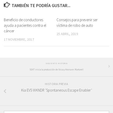
TAMBIÉN TE PODRÍA GUSTAR...
Beneficio de conductores
Consejos para prevenir ser
ayuda a pacientes contra el
víctima de robo de auto
cáncer
25 ABRIL, 2019
17 NOVIEMBRE, 2017
SIGUIENTE HISTORIA
SEAT inicia la producción de Ibiza y Arona en Martorell
HISTORIA PREVIA
Kia EV5 WKNDR ‘Spontaneous Escape Enabler’