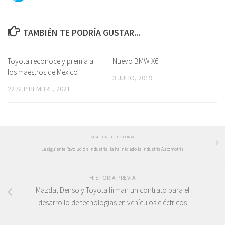
TAMBIÉN TE PODRÍA GUSTAR...
Toyota reconoce y premia a
Nuevo BMW X6
los maestros de México
3 JULIO, 2019
22 SEPTIEMBRE, 2021
SIGUIENTE HISTORIA
La siguiente Revolución Industrial la ha iniciado la Industria Automotriz
HISTORIA PREVIA
Mazda, Denso y Toyota firman un contrato para el
desarrollo de tecnologías en vehículos eléctricos