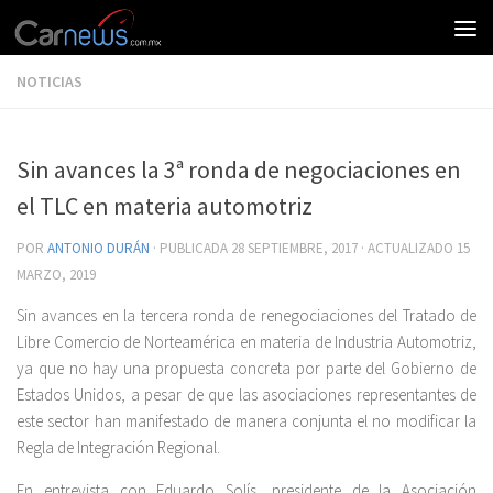
NOTICIAS
Sin avances la 3ª ronda de negociaciones en
el TLC en materia automotriz
POR
ANTONIO DURÁN
· PUBLICADA
28 SEPTIEMBRE, 2017
· ACTUALIZADO
15
MARZO, 2019
Sin avances en la tercera ronda de renegociaciones del Tratado de
Libre Comercio de Norteamérica en materia de Industria Automotriz,
ya que no hay una propuesta concreta por parte del Gobierno de
Estados Unidos, a pesar de que las asociaciones representantes de
este sector han manifestado de manera conjunta el no modificar la
Regla de Integración Regional.
En entrevista con Eduardo Solís, presidente de la Asociación