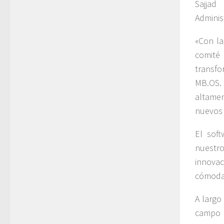
Sajjad
Adminis
«Con la
comité 
transf
MB.OS
altamen
nuevos 
El sof
nuestro
innovac
cómoda,
A largo
campo d