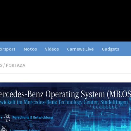
orsport
Motos
Videos
Carnews Live
Gadgets
S
/
PORTADA