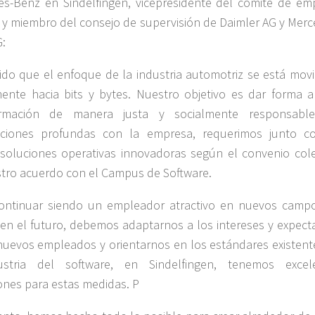
s-Benz en Sindelfingen, vicepresidente del comité de em
 y miembro del consejo de supervisión de Daimler AG y Merc
:
ido que el enfoque de la industria automotriz se está mov
ente hacia bits y bytes. Nuestro objetivo es dar forma a
ormación de manera justa y socialmente responsabl
aciones profundas con la empresa, requerimos junto c
 soluciones operativas innovadoras según el convenio cole
tro acuerdo con el Campus de Software.
continuar siendo un empleador atractivo en nuevos camp
 en el futuro, debemos adaptarnos a los intereses y expecta
nuevos empleados y orientarnos en los estándares existent
ustria del software, en Sindelfingen, tenemos excel
ones para estas medidas. P