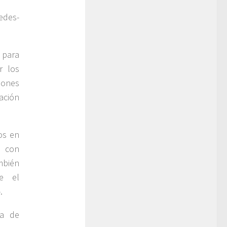
edes-
 para
r los
iones
ación
os en
s con
mbién
ue el
.
ta de