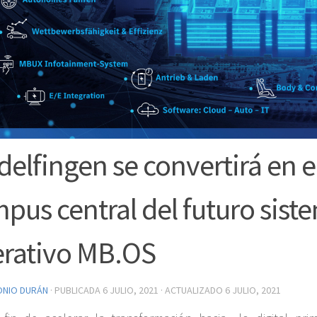
delfingen se convertirá en e
pus central del futuro sist
rativo MB.OS
ONIO DURÁN
· PUBLICADA
6 JULIO, 2021
· ACTUALIZADO
6 JULIO, 2021