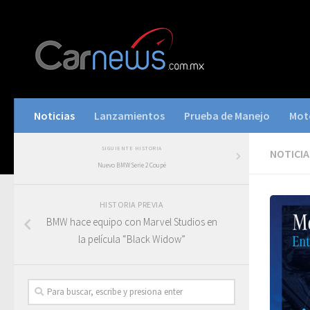
Noticias
Lanzamientos
Prueba de Manejo
Mot
SIGUIENTE HISTORIA
NOTICIA
Nuevo BMW Serie 2 Coupé
HISTORIA PREVIA
BMW hace equipo con Marvel Studios en
la película “Black Widow”