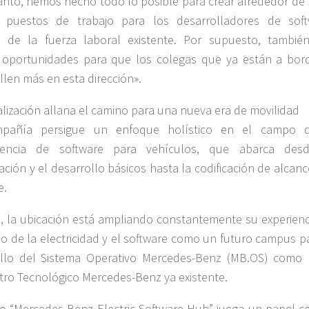
tanto, hemos hecho todo lo posible para crear alrededor de 
 puestos de trabajo para los desarrolladores de soft
 de la fuerza laboral existente. Por supuesto, tambié
 oportunidades para que los colegas que ya están a bor
llen más en esta dirección».
talización allana el camino para una nueva era de movilidad
pañía persigue un enfoque holístico en el campo 
encia de software para vehículos, que abarca des
gación y el desarrollo básicos hasta la codificación de alcan
e.
 la ubicación está ampliando constantemente su experienc
o de la electricidad y el software como un futuro campus pa
ollo del Sistema Operativo Mercedes-Benz (MB.OS) como 
tro Tecnológico Mercedes-Benz ya existente.
ro “Mercedes-Benz Electric Software Hub” juega un papel ce