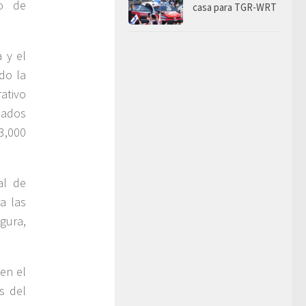
jo de
casa para TGR-WRT
 y el
do la
ativo
ados
3,000
al de
a las
gura,
en el
s del