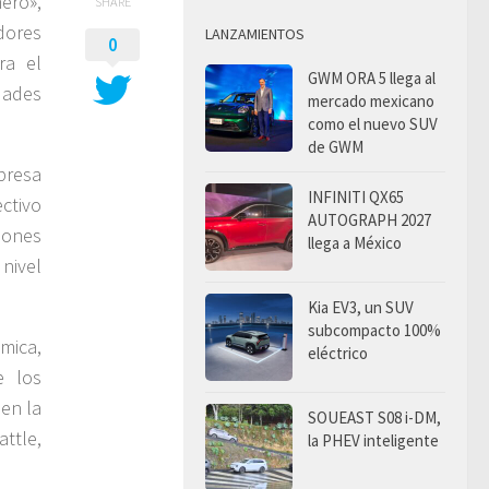
ero»,
SHARE
dores
LANZAMIENTOS
0
ra el
GWM ORA 5 llega al
dades
mercado mexicano
como el nuevo SUV
de GWM
presa
INFINITI QX65
ctivo
AUTOGRAPH 2027
iones
llega a México
 nivel
Kia EV3, un SUV
subcompacto 100%
ómica,
eléctrico
e los
en la
SOUEAST S08 i-DM,
attle,
la PHEV inteligente