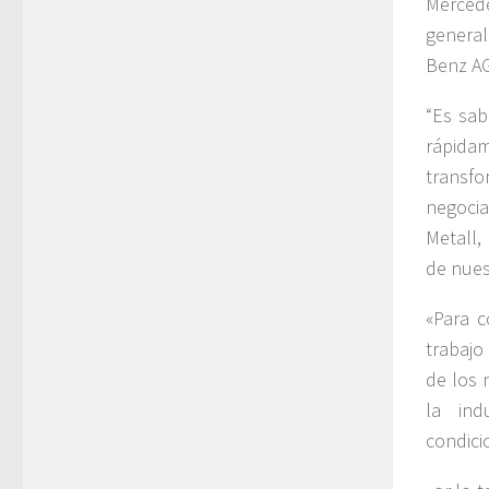
Mercede
general
Benz AG
“Es sab
rápidam
transf
negoci
Metall,
de nues
«Para 
trabajo
de los 
la ind
condici