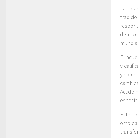
La pla
tradic
respons
dentro 
mundial
El acue
y calif
ya exis
cambios
Academy
específi
Estas o
emplead
transfo