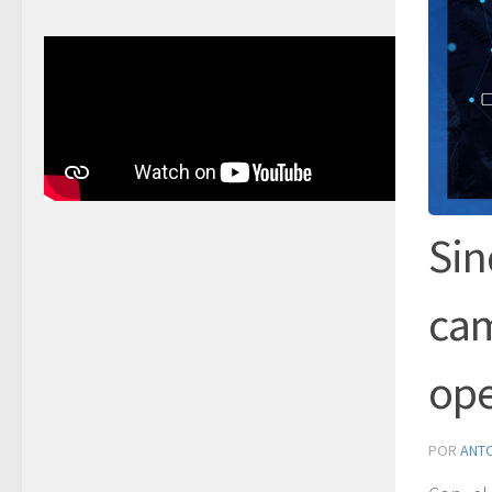
Sin
cam
ope
POR
ANT