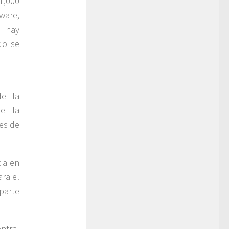
1,000
ware,
n hay
do se
de la
de la
ces de
ia en
ra el
parte
ntral