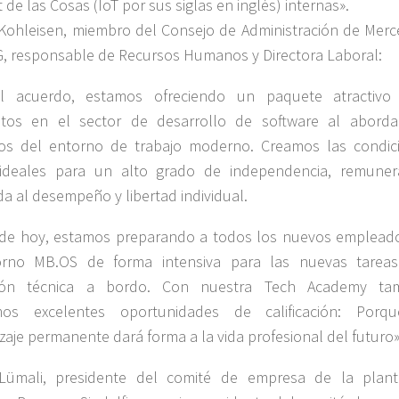
 de las Cosas (IoT por sus siglas en inglés) internas».
Kohleisen, miembro del Consejo de Administración de Merc
, responsable de Recursos Humanos y Directora Laboral:
l acuerdo, estamos ofreciendo un paquete atractivo
atos en el sector de desarrollo de software al aborda
tos del entorno de trabajo moderno. Creamos las condic
ideales para un alto grado de independencia, remuner
da al desempeño y libertad individual.
 de hoy, estamos preparando a todos los nuevos emplead
orno MB.OS de forma intensiva para las nuevas tarea
ión técnica a bordo. Con nuestra Tech Academy ta
mos excelentes oportunidades de calificación: Porq
zaje permanente dará forma a la vida profesional del futuro»
Lümali, presidente del comité de empresa de la plan