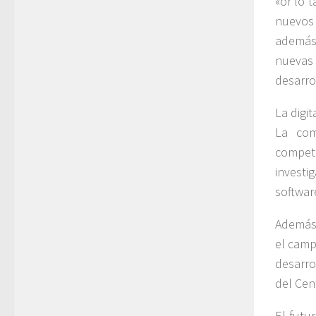
«or lo 
nuevos
además
nuevas
desarro
La digi
La com
compet
investi
softwar
Además,
el camp
desarr
del Cen
El futu