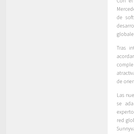
Con el 
Mercede
de sof
desarro
globale
Tras i
acordar
comple
atractiv
de orie
Las nue
se ada
experto
red glo
Sunnyva