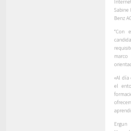
Internet
Sabine 
Benz AG
“Con e
candid
requisi
marco 
orienta
«Al día
el ent
formac
ofrece
aprendi
Ergun 