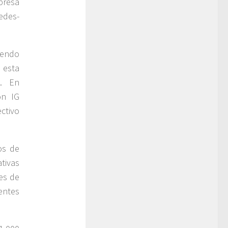
presa
edes-
iendo
 esta
e. En
on IG
ctivo
os de
tivas
es de
entes