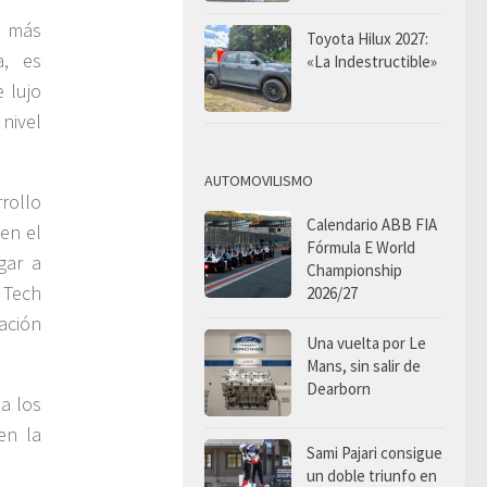
s más
Toyota Hilux 2027:
a, es
«La Indestructible»
 lujo
nivel
AUTOMOVILISMO
rollo
Calendario ABB FIA
 en el
Fórmula E World
gar a
Championship
 Tech
2026/27
ación
Una vuelta por Le
Mans, sin salir de
Dearborn
a los
en la
Sami Pajari consigue
un doble triunfo en