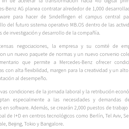
fin de acelerar la transformación hacia «lo digital prim
s-Benz AG planea contratar alrededor de 1,000 desarrolla
tware para hacer de Sindelfingen el campus central pa
llo del futuro sistema operativo MB.OS dentro de las activi
s de investigación y desarrollo de la compañía.
ntensas negociaciones, la empresa y su comité de em
on un nuevo paquete de normas y un nuevo convenio cole
mentario que permite a Mercedes-Benz ofrecer condic
as con alta flexibilidad, margen para la creatividad y un alto
ntación al desempeño.
vas condiciones de la jornada laboral y la retribución econ
ptan especialmente a las necesidades y demandas d
s en software. Además, se crearán 2,000 puestos de trabajo 
bal de I+D en centros tecnológicos como Berlín, Tel Aviv, Se
le, Beijing, Tokio y Bangalore.