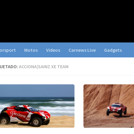
orsport
Motos
Videos
Carnews Live
Gadgets
QUETADO:
ACCIONA|SAINZ XE TEAM