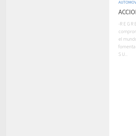
AUTOMOV
ACCION
-R E G R
comprom
el mundo
fomenta 
S U...