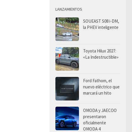
LANZAMIENTOS
SOUEAST S08 i-DM,
la PHEV inteligente
Toyota Hilux 2027:
«La Indestructible»
Ford Fathom, el
nuevo eléctrico que
marcará un hito
OMODA y JAECOO
presentaron
oficialmente
OMODA 4