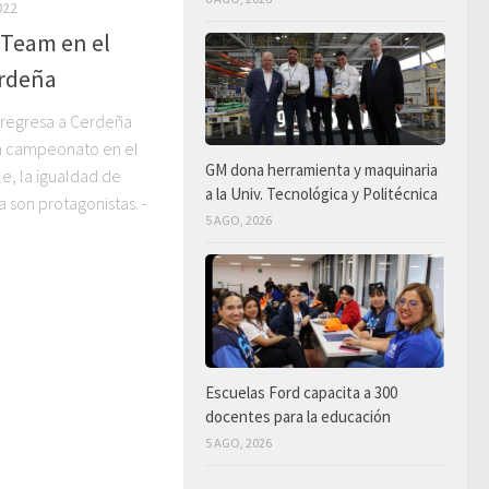
022
 Team en el
erdeña
 regresa a Cerdeña
un campeonato en el
GM dona herramienta y maquinaria
le, la igualdad de
a la Univ. Tecnológica y Politécnica
a son protagonistas. -
5 AGO, 2026
Escuelas Ford capacita a 300
docentes para la educación
5 AGO, 2026