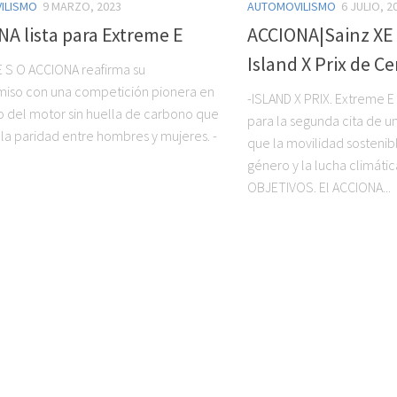
ILISMO
9 MARZO, 2023
AUTOMOVILISMO
6 JULIO, 2
A lista para Extreme E
ACCIONA|Sainz XE
Island X Prix de C
 E S O ACCIONA reafirma su
iso con una competición pionera en
-ISLAND X PRIX. Extreme E
 del motor sin huella de carbono que
para la segunda cita de 
la paridad entre hombres y mujeres. -
que la movilidad sostenib
género y la lucha climátic
OBJETIVOS. El ACCIONA...