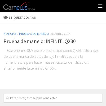
ETIQUETADO:
AWD
NOTICIAS
/
PRUEBAS DE MANEJO
28 ABRIL, 2014
Prueba de manejo: INFINITI QX80
Este enórme SUV era bien conocido como QX56 justo antes
de que la marca de autos de lujo Infiniti adecuara la
nomenclatura para hacer más sencilla su identificación,
anteriormente la terminación 56...