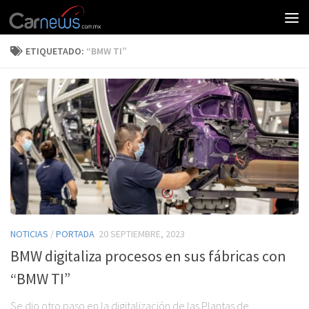
ETIQUETADO:
“BMW TI”
NOTICIAS
/
PORTADA
20 SEPTIEMBRE, 2023
BMW digitaliza procesos en sus fábricas con
“BMW TI”
Se dio otro paso en la digitalización de las Plantas de