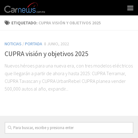
ETIQUETADO:
CUPRA VISIÓN Y OBJETIVOS 2025
NOTICIAS
/
PORTADA
8 JUNIO, 2022
CUPRA visión y objetivos 2025
Nuevos héroes para una nueva era, con tres modelos eléctricos
que llegarán a partir de ahora y hasta 2025: CUPRA Terramar,
CUPRA Tavascan y CUPRA UrbanRebel CUPRA planea vender
500,000 autos al año, expandir...