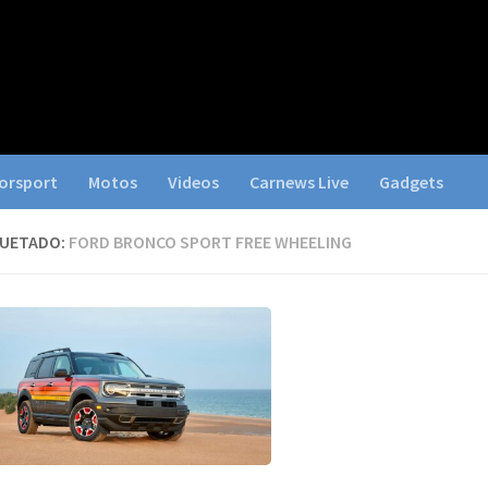
orsport
Motos
Videos
Carnews Live
Gadgets
QUETADO:
FORD BRONCO SPORT FREE WHEELING