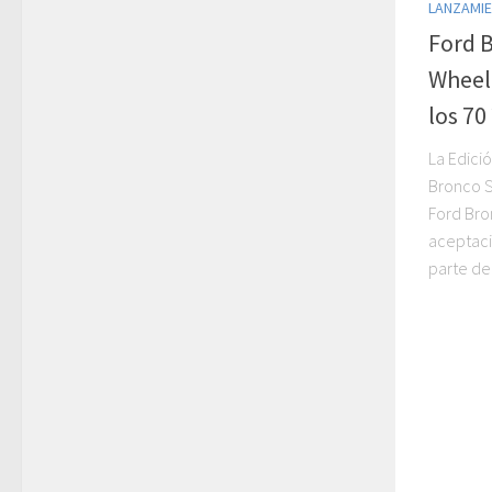
LANZAMI
Ford 
Wheeli
los 70
La Edici
Bronco S
Ford Bro
aceptaci
parte de 