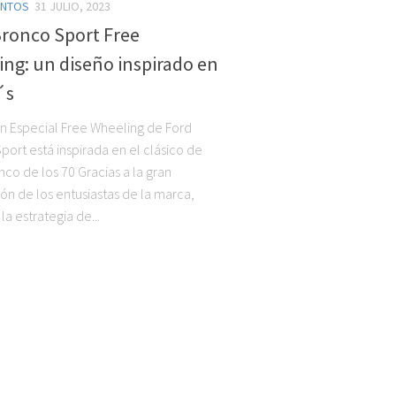
ENTOS
31 JULIO, 2023
Bronco Sport Free
ng: un diseño inspirado en
´s
ón Especial Free Wheeling de Ford
port está inspirada en el clásico de
nco de los 70 Gracias a la gran
ón de los entusiastas de la marca,
la estrategia de...