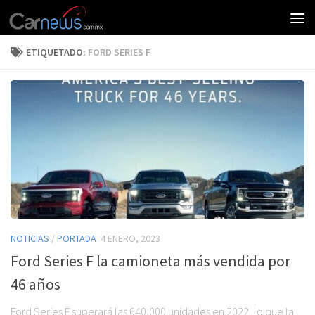
ETIQUETADO:
FORD SERIES F
NOTICIAS
/
PORTADA
4 ENERO, 2023
Ford Series F la camioneta más vendida por
46 años
Ford Series F superará las 640,000 unidades en 2022, lo que la