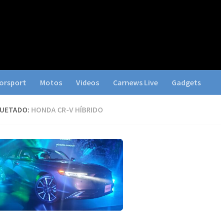
orsport
Motos
Videos
Carnews Live
Gadgets
QUETADO:
HONDA CR-V HÍBRIDO