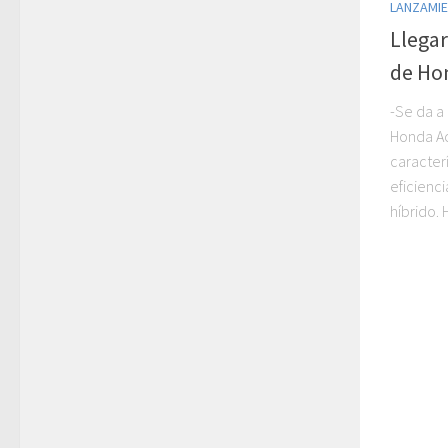
LANZAMI
Llegar
de Ho
-Se da a
Honda Ac
caracter
eficienc
híbrido.