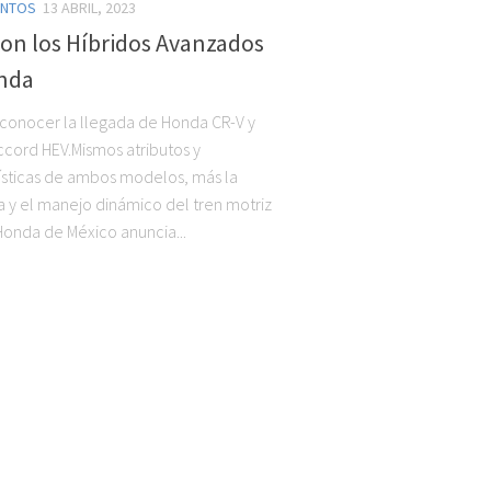
ENTOS
13 ABRIL, 2023
on los Híbridos Avanzados
nda
 conocer la llegada de Honda CR-V y
cord HEV.Mismos atributos y
ísticas de ambos modelos, más la
ia y el manejo dinámico del tren motriz
 Honda de México anuncia...