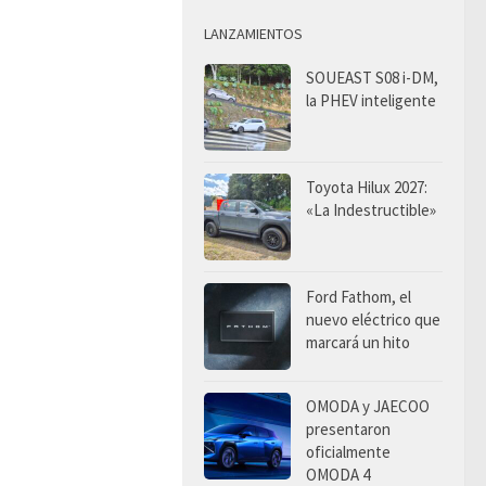
LANZAMIENTOS
SOUEAST S08 i-DM,
la PHEV inteligente
Toyota Hilux 2027:
«La Indestructible»
Ford Fathom, el
nuevo eléctrico que
marcará un hito
OMODA y JAECOO
presentaron
oficialmente
OMODA 4