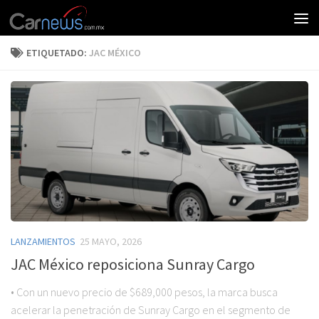
ETIQUETADO:
JAC MÉXICO
LANZAMIENTOS
25 MAYO, 2026
JAC México reposiciona Sunray Cargo
• Con un nuevo precio de $689,000 pesos, la marca busca
acelerar la penetración de Sunray Cargo en el segmento de