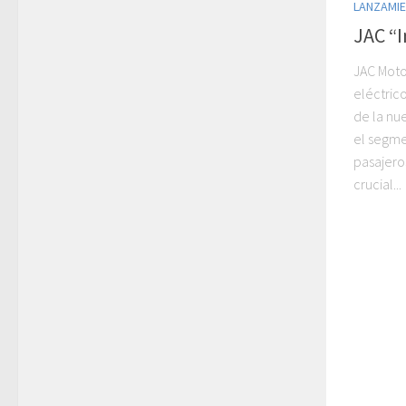
LANZAMI
JAC “
JAC Moto
eléctric
de la nu
el segme
pasajero
crucial...