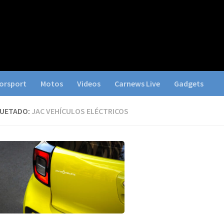
orsport
Motos
Videos
Carnews Live
Gadgets
QUETADO:
JAC VEHÍCULOS ELÉCTRICOS