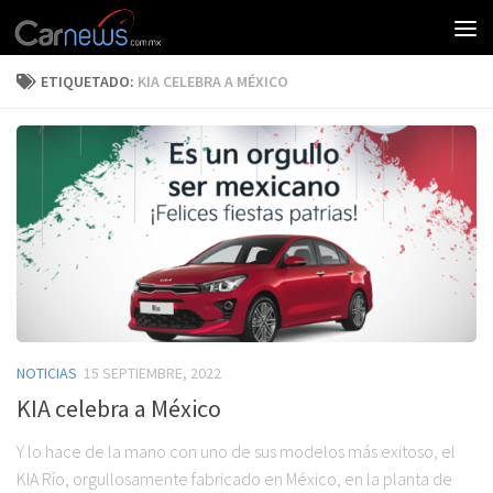
ETIQUETADO:
KIA CELEBRA A MÉXICO
NOTICIAS
15 SEPTIEMBRE, 2022
KIA celebra a México
Y lo hace de la mano con uno de sus modelos más exitoso, el
KIA Río, orgullosamente fabricado en México, en la planta de