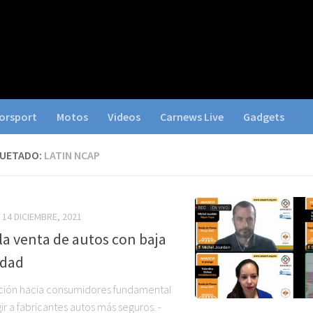
orsport
Motos
Videos
Carnews Live
Gadgets
QUETADO:
LATIN NCAP
14 DICIEMBRE, 2021
la venta de autos con baja
idad
ción hacia consumidores fundamental
ir a fabricantes autos más seguros. -