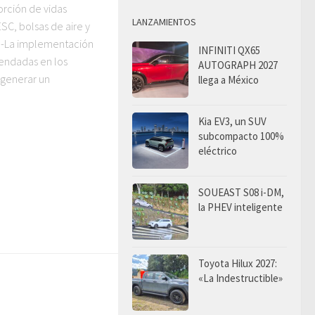
orción de vidas
LANZAMIENTOS
ESC, bolsas de aire y
 -La implementación
INFINITI QX65
endadas en los
AUTOGRAPH 2027
generar un
llega a México
Kia EV3, un SUV
subcompacto 100%
eléctrico
SOUEAST S08 i-DM,
la PHEV inteligente
Toyota Hilux 2027:
«La Indestructible»