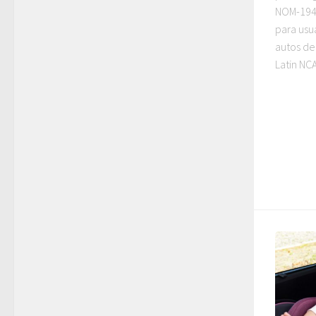
NOM-194 
para usua
autos de
Latin NCA