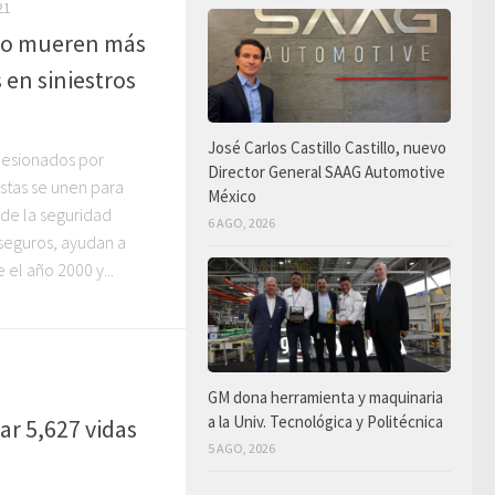
21
ño mueren más
 en siniestros
José Carlos Castillo Castillo, nuevo
lesionados por
Director General SAAG Automotive
listas se unen para
México
 de la seguridad
6 AGO, 2026
 seguros, ayudan a
e el año 2000 y...
GM dona herramienta y maquinaria
a la Univ. Tecnológica y Politécnica
ar 5,627 vidas
5 AGO, 2026