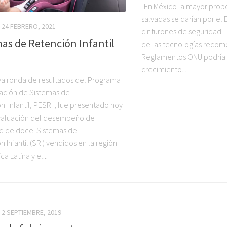
-En México la mayor prop
salvadas se darían por el 
24 FEBRERO, 2021
cinturones de seguridad.
as de Retención Infantil
de las tecnologías recom
Reglamentos ONU podría 
crecimiento...
a ronda de resultados del Programa
ación de Sistemas de
n Infantil, PESRI , fue presentado hoy
valuación del desempeño de
d de doce Sistemas de
 Infantil (SRI) vendidos en la región
a Latina y el...
2 SEPTIEMBRE, 2019