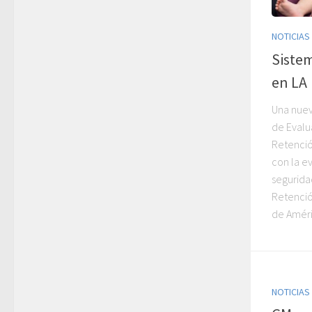
NOTICIAS
Sistem
en LA
Una nuev
de Evalu
Retenció
con la e
segurida
Retención
de Améric
NOTICIAS