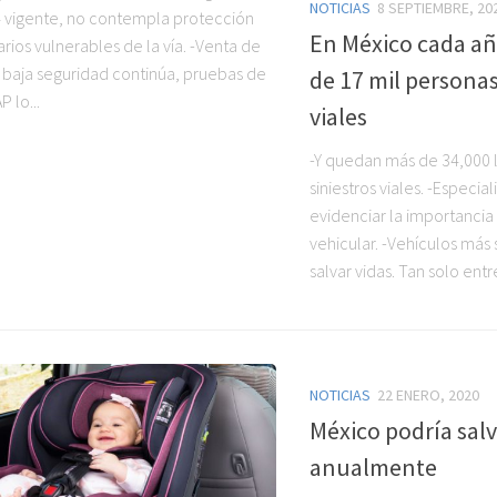
NOTICIAS
8 SEPTIEMBRE, 20
vigente, no contempla protección
En México cada a
rios vulnerables de la vía. -Venta de
 baja seguridad continúa, pruebas de
de 17 mil personas
P lo...
viales
-Y quedan más de 34,000 
siniestros viales. -Especia
evidenciar la importancia
vehicular. -Vehículos más
salvar vidas. Tan solo entr
NOTICIAS
22 ENERO, 2020
México podría salv
anualmente