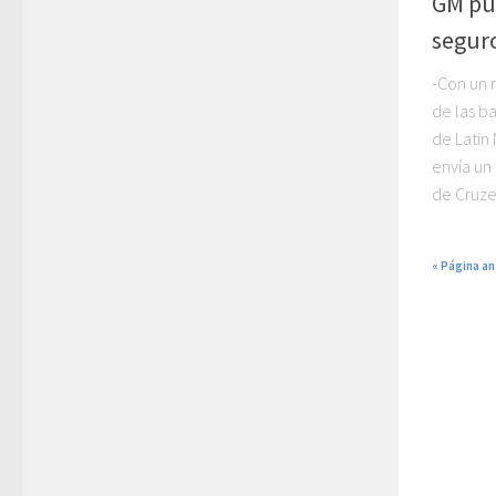
GM pu
segur
-Con un r
de las ba
de Latin
envía un
de Cruze
« Página an