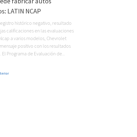
ede fabricar autos
os: LATIN NCAP
egistro histórico negativo, resultado
jas calificaciones en las evaluaciones
 Ncap a varios modelos, Chevrolet
 mensaje positivo con los resultados
. El Programa de Evaluación de...
terior