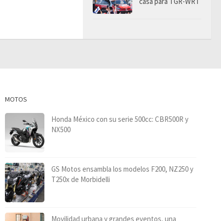
casa para TGR-WRT
MOTOS
Honda México con su serie 500cc: CBR500R y
NX500
GS Motos ensambla los modelos F200, NZ250 y
T250x de Morbidelli
Movilidad urbana y grandes eventos, una