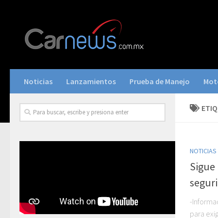
Noticias
Lanzamientos
Prueba de Manejo
Mot
ETI
NOTICIAS
Sigue 
segur
-Informa
para exig