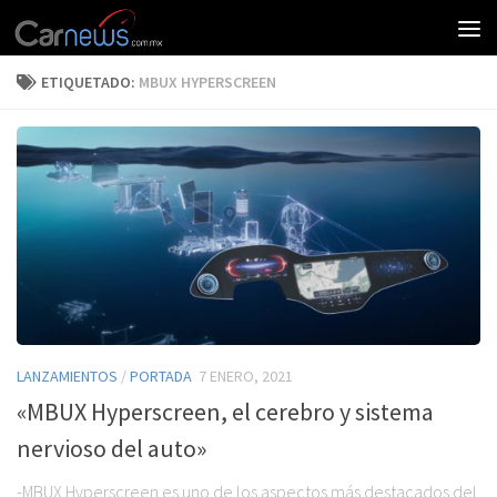
ETIQUETADO:
MBUX HYPERSCREEN
LANZAMIENTOS
/
PORTADA
7 ENERO, 2021
«MBUX Hyperscreen, el cerebro y sistema
nervioso del auto»
-MBUX Hyperscreen es uno de los aspectos más destacados del