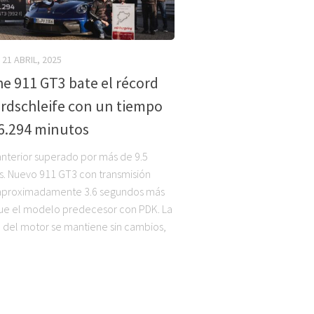
21 ABRIL, 2025
e 911 GT3 bate el récord
rdschleife con un tiempo
56.294 minutos
nterior superado por más de 9.5
. Nuevo 911 GT3 con transmisión
aproximadamente 3.6 segundos más
ue el modelo predecesor con PDK. La
 del motor se mantiene sin cambios,