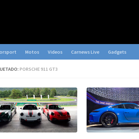
orsport
Motos
Videos
Carnews Live
Gadgets
QUETADO:
PORSCHE 911 GT3