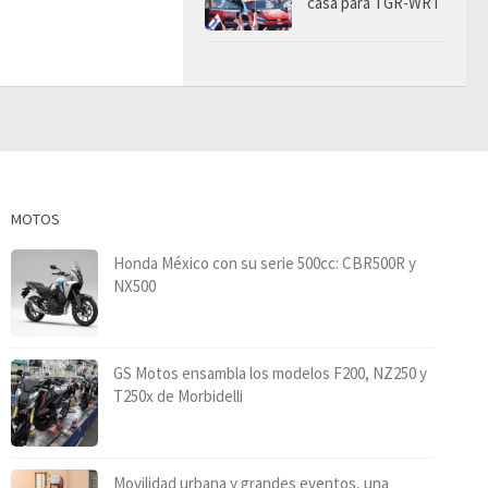
casa para TGR-WRT
MOTOS
Honda México con su serie 500cc: CBR500R y
NX500
GS Motos ensambla los modelos F200, NZ250 y
T250x de Morbidelli
Movilidad urbana y grandes eventos, una