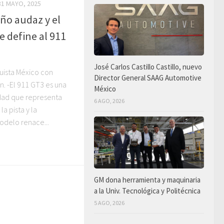
31 MAYO, 2025
ño audaz y el
e define al 911
José Carlos Castillo Castillo, nuevo
uista México con
Director General SAAG Automotive
ón. -El 911 GT3 es una
México
dad que representa
6 AGO, 2026
la pista y la
modelo renace...
GM dona herramienta y maquinaria
a la Univ. Tecnológica y Politécnica
5 AGO, 2026