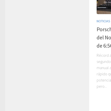
NOTICIAS
Porsch
del No
de 6:
Récord a
segundos
manual 
rápido q
potencia
pero...