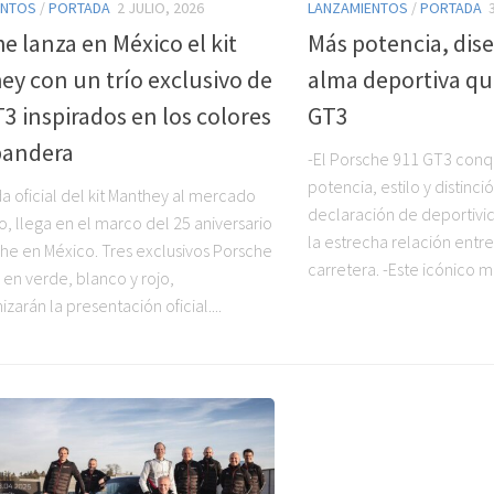
ENTOS
/
PORTADA
2 JULIO, 2026
LANZAMIENTOS
/
PORTADA
e lanza en México el kit
Más potencia, dise
y con un trío exclusivo de
alma deportiva qu
3 inspirados en los colores
GT3
bandera
-El Porsche 911 GT3 conq
potencia, estilo y distinci
a oficial del kit Manthey al mercado
declaración de deportivi
, llega en el marco del 25 aniversario
la estrecha relación entre 
he en México. Tres exclusivos Porsche
carretera. -Este icónico 
 en verde, blanco y rojo,
zarán la presentación oficial....