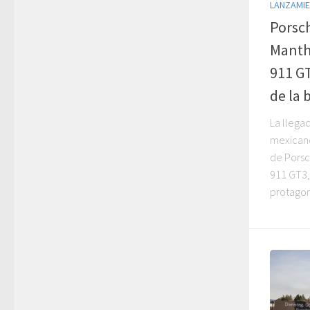
LANZAMI
Porsch
Manthe
911 GT
de la 
La llegad
mexicano
de Porsc
911 GT3,
protagoni