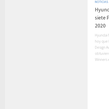
NOTICIAS
Hyund
siete 
2020
Hyundai 
hoy que 
Design A
obtuvier
Winners e