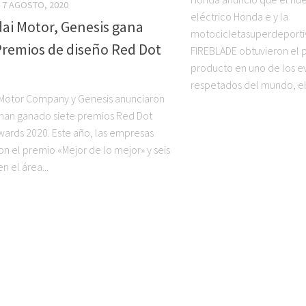
7 AGOSTO, 2020
eléctrico Honda e y la
ai Motor, Genesis gana
motocicletasuperdeport
Premios de diseño Red Dot
FIREBLADE obtuvieron el 
producto en uno de los e
respetados del mundo, el 
Motor Company y Genesis anunciaron
han ganado siete premios Red Dot
wards 2020. Este año, las empresas
on el premio «Mejor de lo mejor» y seis
n el área...