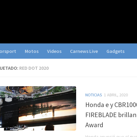
orsport
Motos
Videos
Carnews Live
Gadgets
QUETADO:
RED DOT 2020
NOTICIAS
1 ABRIL, 2020
Honda e y CBR10
FIREBLADE brillan
Award
Honda anunció que el nue