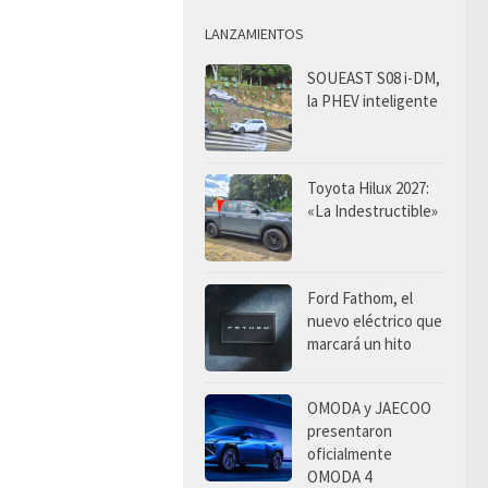
LANZAMIENTOS
SOUEAST S08 i-DM,
la PHEV inteligente
Toyota Hilux 2027:
«La Indestructible»
Ford Fathom, el
nuevo eléctrico que
marcará un hito
OMODA y JAECOO
presentaron
oficialmente
OMODA 4