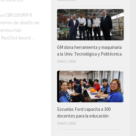
iva CBR1000RR-R
premio de diseño de
ventos más
Red Dot Award....
GM dona herramienta y maquinaria
a la Univ. Tecnológica y Politécnica
5 AGO, 2026
Escuelas Ford capacita a 300
docentes para la educación
5 AGO, 2026