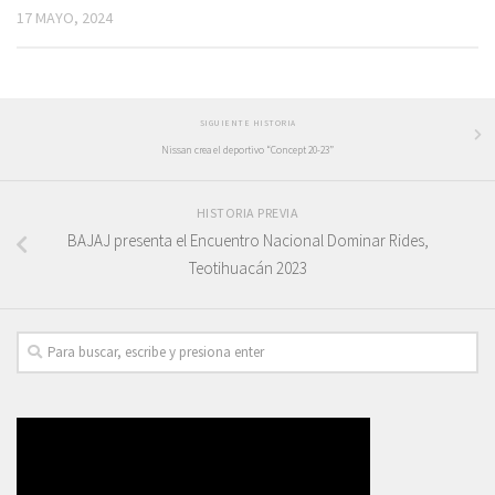
17 MAYO, 2024
SIGUIENTE HISTORIA
Nissan crea el deportivo “Concept 20-23”
HISTORIA PREVIA
BAJAJ presenta el Encuentro Nacional Dominar Rides,
Teotihuacán 2023