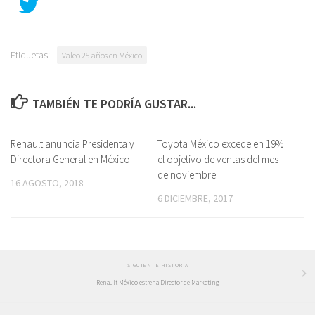
Etiquetas:
Valeo 25 años en México
TAMBIÉN TE PODRÍA GUSTAR...
Renault anuncia Presidenta y
Toyota México excede en 19%
Directora General en México
el objetivo de ventas del mes
de noviembre
16 AGOSTO, 2018
6 DICIEMBRE, 2017
SIGUIENTE HISTORIA
Renault México estrena Director de Marketing