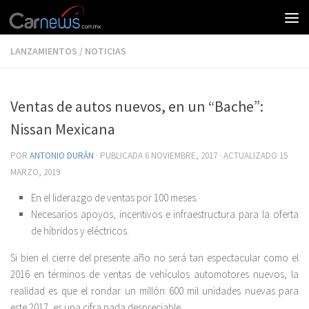
LANZAMIENTOS
/
NOTICIAS
Ventas de autos nuevos, en un “Bache”:
Nissan Mexicana
POR
ANTONIO DURÁN
· PUBLICADA
6 NOVIEMBRE, 2017
· ACTUALIZADO
15
MARZO, 2019
En el liderazgo de ventas por 100 meses.
Necesarios apoyos, incentivos e infraestructura para la oferta
de híbridos y eléctricos.
Si bien el cierre del presente año no será tan espectacular como el
2016 en términos de ventas de vehículos automotores nuevos, la
realidad es que el rondar un millón 600 mil unidades nuevas para
este 2017, es una cifra nada despreciable.