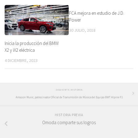
FCA mejora en estudio de J.D.
Power
30 JULIO, 2018
Inicia la producción del BMW
X2 y iX2 eléctrica
4 DICIEMBRE, 2023
SIGUIENTE HISTORIA
Amazon Music, patrocinador Oficial de Transmisión de Música del Equipo BWT Alpine F1
HISTORIA PREVIA
Omoda comparte sus logros