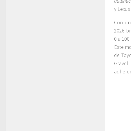
autentic
y Lexus
Con un 
2026 br
0 a 100
Este mo
de Toyo
Gravel
adheren