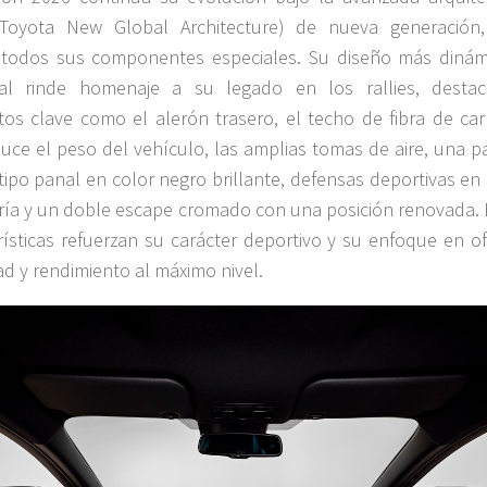
Toyota New Global Architecture) de nueva generación
 todos sus componentes especiales. Su diseño más dinám
nal rinde homenaje a su legado en los rallies, desta
os clave como el alerón trasero, el techo de fibra de ca
uce el peso del vehículo, las amplias tomas de aire, una pa
 tipo panal en color negro brillante, defensas deportivas en
ría y un doble escape cromado con una posición renovada. 
rísticas refuerzan su carácter deportivo y su enfoque en of
ad y rendimiento al máximo nivel.