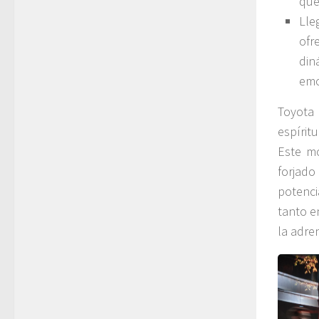
que
Lle
ofr
din
emo
Toyota 
espírit
Este mo
forjad
potenci
tanto e
la adre