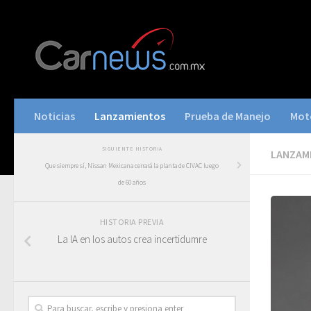
Noticias
Lanzamientos
Prueba de Manejo
Mot
SIGUIENTE HISTORIA
LANZAM
Que siempre sí, Nissan Mexicana cerrará la planta de CIVAC luego
de 60 años
HISTORIA PREVIA
La IA en los autos crea incertidumre