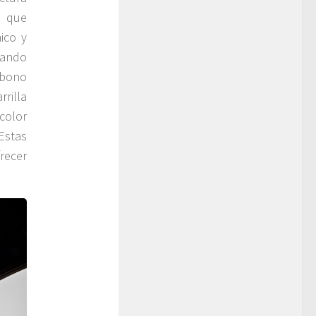
, que
ico y
cando
rbono
rrilla
 color
Estas
recer