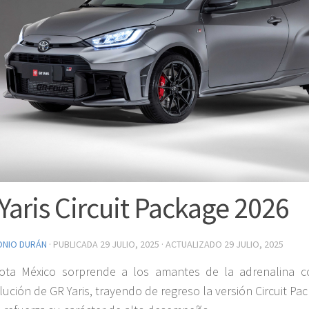
Yaris Circuit Package 2026
ONIO DURÁN
· PUBLICADA
29 JULIO, 2025
· ACTUALIZADO
29 JULIO, 2025
ota México sorprende a los amantes de la adrenalina c
lución de GR Yaris, trayendo de regreso la versión Circuit Pa