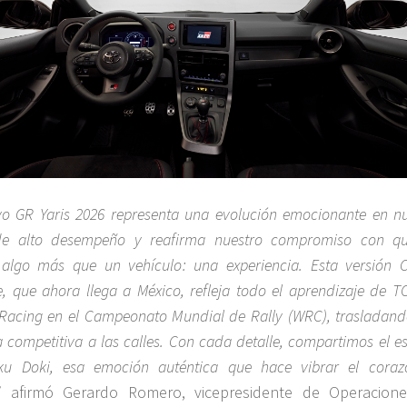
vo GR Yaris 2026 representa una evolución emocionante en nu
e alto desempeño y reafirma nuestro compromiso con qu
algo más que un vehículo: una experiencia. Esta versión Ci
, que ahora llega a México, refleja todo el aprendizaje de 
acing en el Campeonato Mundial de Rally (WRC), trasladand
 competitiva a las calles. Con cada detalle, compartimos el es
u Doki, esa emoción auténtica que hace vibrar el coraz
,
afirmó Gerardo Romero, vicepresidente de Operacion