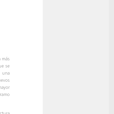
n más
ue se
a una
uevos
mayor
tramo
ctura