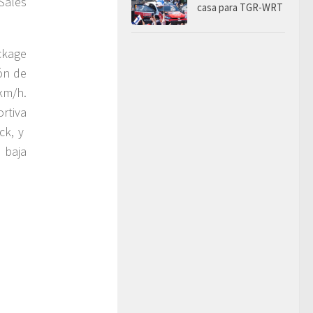
Sales
casa para TGR-WRT
ackage
ón de
km/h.
rtiva
ck, y
 baja