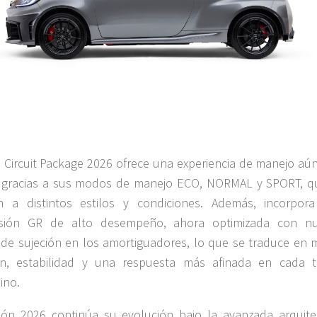
s Circuit Package 2026 ofrece una experiencia de manejo aú
l gracias a sus modos de manejo ECO, NORMAL y SPORT, q
n a distintos estilos y condiciones. Además, incorpor
sión GR de alto desempeño, ahora optimizada con n
de sujeción en los amortiguadores, lo que se traduce en 
ión, estabilidad y una respuesta más afinada en cada 
ino.
ión 2026 continúa su evolución bajo la avanzada arquite