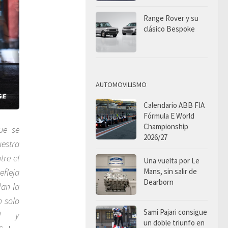
Range Rover y su
clásico Bespoke
AUTOMOVILISMO
Calendario ABB FIA
Fórmula E World
Championship
ue se
2026/27
estra
tre el
Una vuelta por Le
efleja
Mans, sin salir de
Dearborn
dan la
n solo
Sami Pajari consigue
ad y
un doble triunfo en