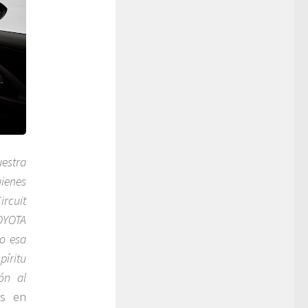
estra
ienes
rcuit
TOYOTA
o esa
píritu
ón al
es en