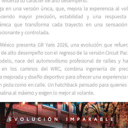
 refuerza su carácter de alto desempeño.
ga en una versión única, que, mejora la experiencia al vol
eciendo mayor precisión, estabilidad y una respuest
ámica que transforma cada trayecto en una sensació
cionante y controlada.
México presenta GR Yaris 2026, una evolución que refuer
u de alto desempeño con el regreso de la versión Circuit Pa
delo, nace del automovilismo profesional de rallies y ha
o en los caminos del WRC, combina ingeniería de preci
a mejorada y diseño deportivo para ofrecer una experiencia 
n pista como en calle. Un hatchback pensado para quienes 
nalina al máximo y exigen lo mejor al volante.