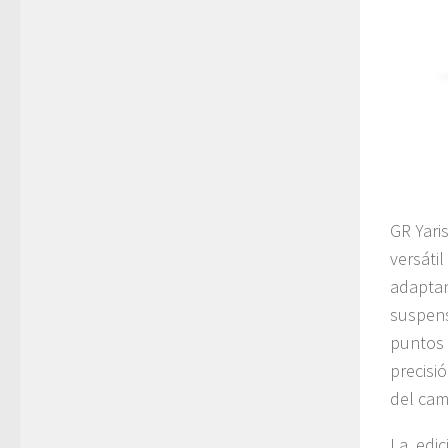
GR Yari
versáti
adapta
suspen
puntos 
precis
del cam
La edic