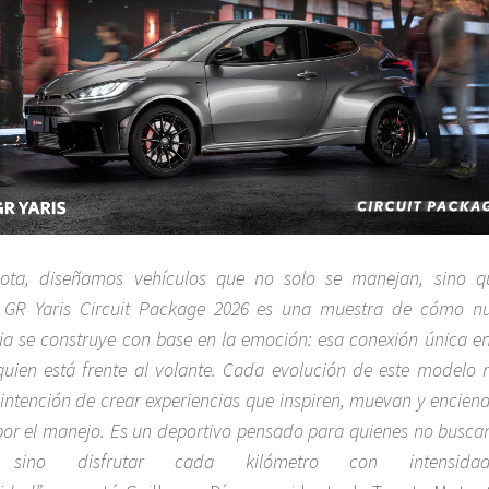
ota, diseñamos vehículos que no solo se manejan, sino q
. GR Yaris Circuit Package 2026 es una muestra de cómo nu
gia se construye con base en la emoción: esa conexión única en
quien está frente al volante. Cada evolución de este modelo r
 intención de crear experiencias que inspiren, muevan y encien
por el manejo. Es un deportivo pensado para quienes no busca
r, sino disfrutar cada kilómetro con intensid