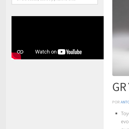
GR 
POR
ANT
Toy
evo