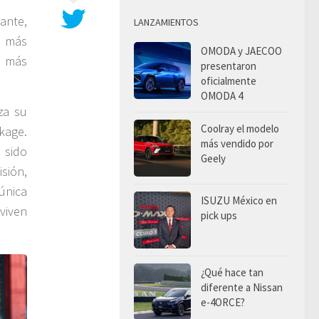
ante,
LANZAMIENTOS
a más
OMODA y JAECOO
n más
presentaron
oficialmente
OMODA 4
za su
Coolray el modelo
ckage.
más vendido por
 sido
Geely
sión,
única
ISUZU México en
viven
pick ups
¿Qué hace tan
diferente a Nissan
e-4ORCE?