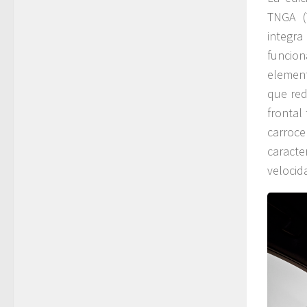
TNGA (
integra
funcio
element
que red
frontal
carroce
caracte
velocid