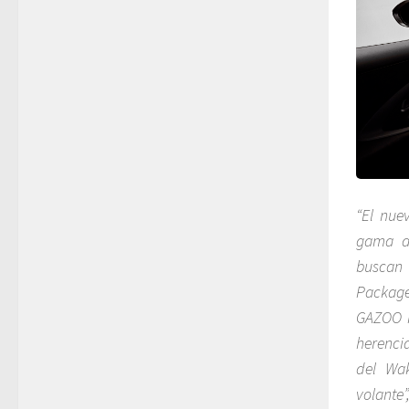
“El nue
gama d
buscan 
Package
GAZOO R
herencia
del Wak
volante”