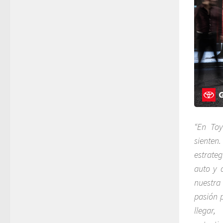
“En Toy
sienten
estrate
auto y 
nuestra
pasión 
llega