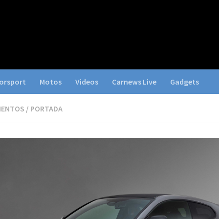
orsport
Motos
Videos
Carnews Live
Gadgets
IENTOS
/
PORTADA