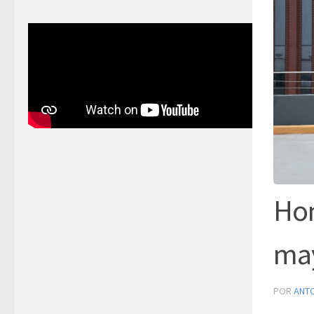
Hon
may
POR
ANT