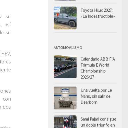
Toyota Hilux 2027:
 a su
«La Indestructible»
, así
de su
AUTOMOVILISMO
 HEV,
Calendario ABB FIA
tores
Fórmula E World
iente
Championship
2026/27
Una vuelta por Le
iones
Mans, sin salir de
s con
Dearborn
o dos
Sami Pajari consigue
un doble triunfo en
zadas