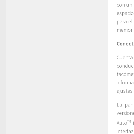
con un 
espacio
para el
memoria
Conecti
Cuenta
conduct
tacómet
inform
ajustes
La pan
versi
Auto
TM
interfa