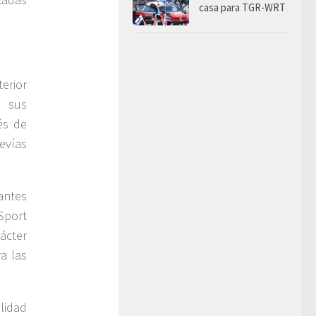
casa para TGR-WRT
erior
a sus
és de
revías
antes
 Sport
ácter
a las
lidad