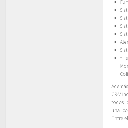
Fun
Sis
Sis
Sis
Sis
Ale
Sis
Y s
Mon
Col
Además 
CR-V in
todos l
una co
Entre el