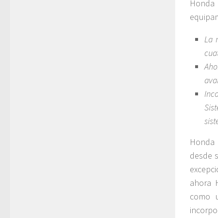
Honda 
equipa
La 
cua
Aho
ava
Inc
Sis
sis
Honda 
desde s
excepci
ahora 
como u
incorpo