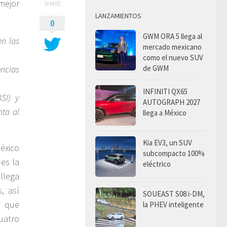
mejor
SHARE
LANZAMIENTOS
0
GWM ORA 5 llega al
en las
mercado mexicano
como el nuevo SUV
de GWM
ncias
INFINITI QX65
SI) y
AUTOGRAPH 2027
ta al
llega a México
Kia EV3, un SUV
éxico
subcompacto 100%
es la
eléctrico
llega
, así
SOUEAST S08 i-DM,
, que
la PHEV inteligente
uatro