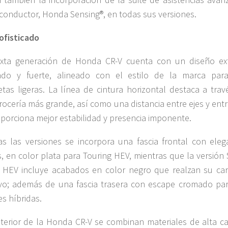
 conductor, Honda Sensing®, en todas sus versiones.
sofisticado
exta generación de Honda CR-V cuenta con un diseño ext
icado y fuerte, alineado con el estilo de la marca par
tas ligeras. La línea de cintura horizontal destaca a trav
rocería más grande, así como una distancia entre ejes y ent
porciona mejor estabilidad y presencia imponente.
s las versiones se incorpora una fascia frontal con eleg
s, en color plata para Touring HEV, mientras que la versión
 HEV incluye acabados en color negro que realzan su car
vo; además de una fascia trasera con escape cromado par
es híbridas.
nterior de la Honda CR-V se combinan materiales de alta ca