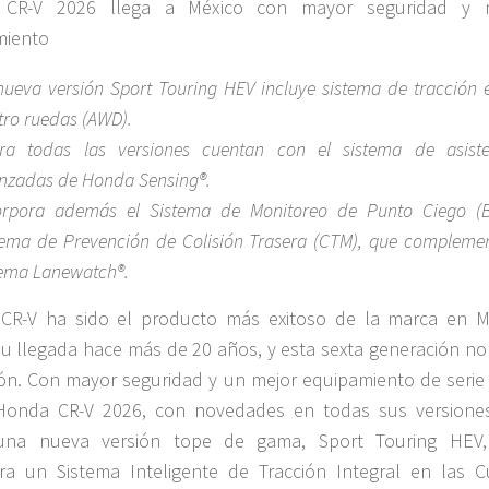
CR-V 2026 llega a México con mayor seguridad y 
miento
nueva versión Sport Touring HEV incluye sistema de tracción 
tro ruedas (AWD).
ra todas las versiones cuentan con el sistema de asiste
nzadas de Honda Sensing®.
orpora además el Sistema de Monitoreo de Punto Ciego (B
tema de Prevención de
Colisión Trasera (CTM), que complemen
tema Lanewatch®.
CR-V ha sido el producto más exitoso de la marca en M
u llegada hace más de 20 años, y esta sexta generación no 
ón. Con mayor seguridad y un mejor equipamiento de serie 
Honda CR-V 2026, con novedades en todas sus versiones
na nueva versión tope de gama, Sport Touring HEV
ra un Sistema Inteligente de Tracción Integral en las C