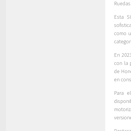
Ruedas
Esta S
sofisti
como u
categor
En 2023
con la 
de Hond
en con
Para e
dispon
motoriz
version
Destaca