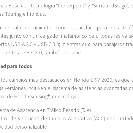
nas Bose con tecnología “Centerpoint” y “SurroundStage”, e
es Touring e híbridas.
a de almacenamiento tiene capacidad para dos telé
entes junto con un cargador inalámbrico para todas las vers
rtos USB-A 2.5 y USB-C 3.0; mientras que para pasajeros tra
 puertos USB-C 3.0, también de serie.
dad para todos
los cambios más destacados en Honda CR-V 2026, es que 
as versiones incluyen el sistema de asistencias avanzadas p
or de Honda Sensing®, que incluye:
tema de Asistencia en Tráfico Pesado (TJA)
trol de Velocidad de Crucero Adaptativo (ACC) con limitad
ocidad personalizable