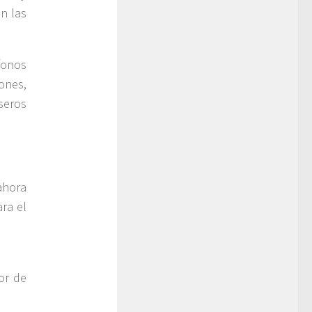
n las
fonos
iones,
seros
ahora
ara el
or de