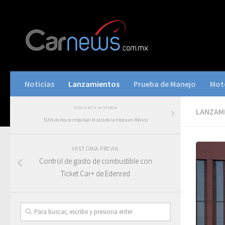
Noticias
Lanzamientos
Prueba de Manejo
Mot
SIGUIENTE HISTORIA
LANZAM
SUVs de Acura impulsan el alza de la marca en México
HISTORIA PREVIA
Control de gasto de combustible con
Ticket Car+ de Edenred