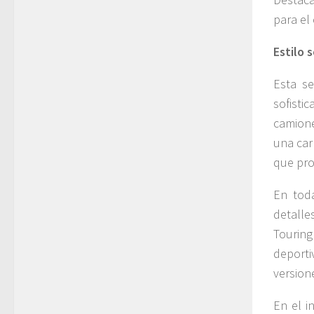
para el
Estilo 
Esta s
sofist
camione
una car
que pro
En toda
detalle
Touring
deporti
version
En el i