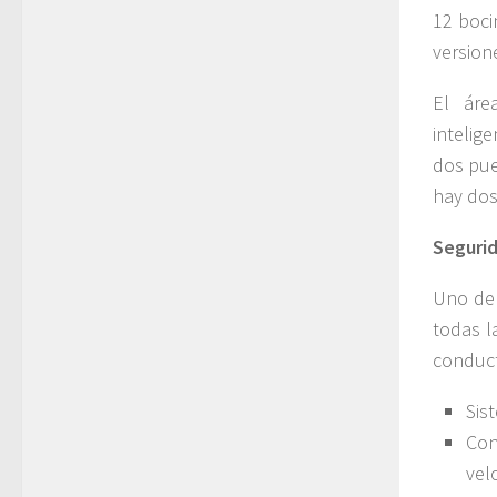
12 boci
version
El áre
intelig
dos pue
hay dos
Seguri
Uno de 
todas l
conduct
Sis
Con
vel