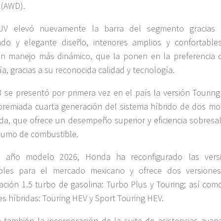
 (AWD).
UV elevó nuevamente la barra del segmento gracias
cado y elegante diseño, interiores amplios y confortables
n manejo más dinámico, que la ponen en la preferencia 
ía, gracias a su reconocida calidad y tecnología.
 se presentó por primera vez en el país la versión Touring
premiada cuarta generación del sistema híbrido de dos mo
a, que ofrece un desempeño superior y eficiencia sobresal
sumo de combustible.
l año modelo 2026, Honda ha reconfigurado las vers
ibles para el mercado mexicano y ofrece dos versione
ación 1.5 turbo de gasolina: Turbo Plus y Touring; así com
es híbridas: Touring HEV y Sport Touring HEV.
 también la incorporación de la suite de asistencias avan