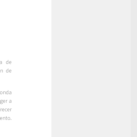
ma de
ón de
Honda
ger a
recer
ento.