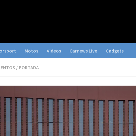
orsport
Motos
Videos
Carnews Live
Gadgets
IENTOS
/
PORTADA