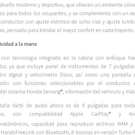
diseño moderno y deportivo, que ofrecen un ambiente cóm
so para todos los ocupantes, y se complementa con un as
 conductor con ajuste eléctrico de ocho vías y ajuste lumba
s, pensado para brindar el mayor confort en cada trayecto.
vidad a la mano
 con tecnología integrada en la cabina con enfoque hac
or, ya que incluye panel de instrumentos de 7 pulgadas
ro digital y velocímetro físico; así como una pantalla m
ación con funciones seleccionables por el conductor,
 del sistema Honda Sensing®, información del vehículo y más
talla táctil de audio ahora es de 9 pulgadas para toda
ones, con compatibilidad Apple CarPlay® y And
inalámbricos, capacidad para reproducir archivos WMA y
z HandsFreeLink con Bluetooth, 8 bocinas en versión Turbo P