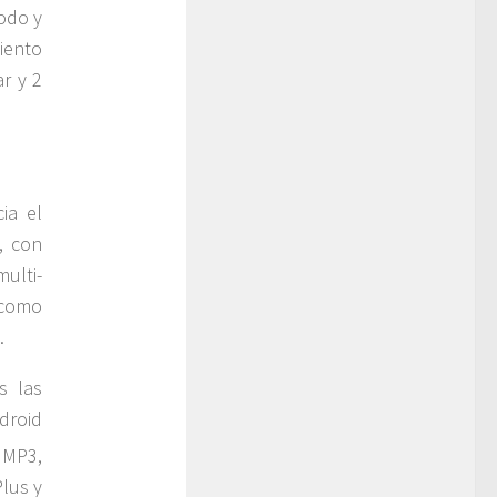
odo y
iento
r y 2
ia el
, con
ulti-
 como
.
s las
roid
 MP3,
lus y