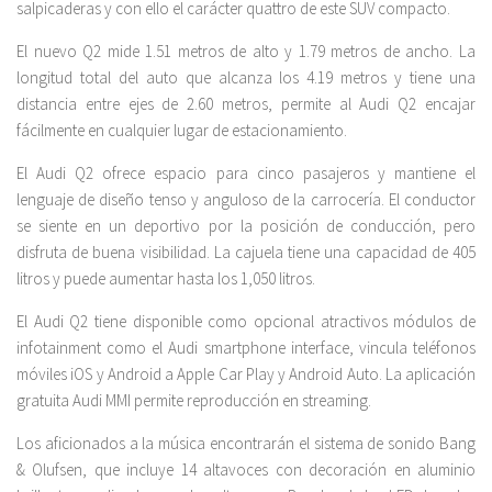
salpicaderas y con ello el carácter quattro de este SUV compacto.
El nuevo Q2 mide 1.51 metros de alto y 1.79 metros de ancho. La
longitud total del auto que alcanza los 4.19 metros y tiene una
distancia entre ejes de 2.60 metros, permite al Audi Q2 encajar
fácilmente en cualquier lugar de estacionamiento.
El Audi Q2 ofrece espacio para cinco pasajeros y mantiene el
lenguaje de diseño tenso y anguloso de la carrocería. El conductor
se siente en un deportivo por la posición de conducción, pero
disfruta de buena visibilidad. La cajuela tiene una capacidad de 405
litros y puede aumentar hasta los 1,050 litros.
El Audi Q2 tiene disponible como opcional atractivos módulos de
infotainment como el Audi smartphone interface, vincula teléfonos
móviles iOS y Android a Apple Car Play y Android Auto. La aplicación
gratuita Audi MMI permite reproducción en streaming.
Los aficionados a la música encontrarán el sistema de sonido Bang
& Olufsen, que incluye 14 altavoces con decoración en aluminio