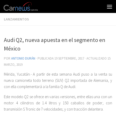
LANZAMIENTOS
Audi Q2, nueva apuesta en el segmento en
México
POR
ANTONIO DURÁN
· PUBLICADA
19 SEPTIEMBRE, 2017
· ACTUALIZADO
15
MARZO, 2019
Mérida, Yucatán.- A partir de esta semana Audi puso a la venta su
nueva camioneta todo terreno (SUV) Q2 importada de Alemania, y
con ella complementará a la familia Q de Audi.
Este modelo Q2 se ofrece en varias versiones, entre ellas una con un
motor 4 cilindros de 1.4 litros y 150 caballos de poder; con
transmisión S Tronic de 7 velocidades; y con tracción delantera.