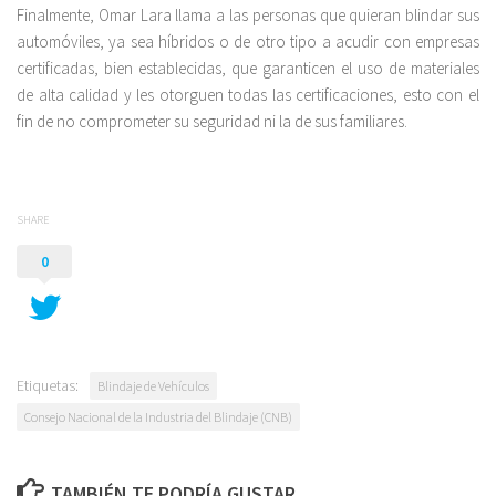
Finalmente, Omar Lara llama a las personas que quieran blindar sus
automóviles, ya sea híbridos o de otro tipo a acudir con empresas
certificadas, bien establecidas, que garanticen el uso de materiales
de alta calidad y les otorguen todas las certificaciones, esto con el
fin de no comprometer su seguridad ni la de sus familiares.
SHARE
0
Etiquetas:
Blindaje de Vehículos
Consejo Nacional de la Industria del Blindaje (CNB)
TAMBIÉN TE PODRÍA GUSTAR...