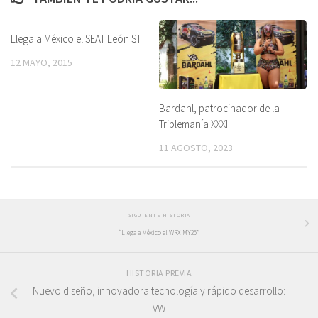
Llega a México el SEAT León ST
12 MAYO, 2015
Bardahl, patrocinador de la
Triplemanía XXXI
11 AGOSTO, 2023
SIGUIENTE HISTORIA
“Llega a México el WRX MY25”
HISTORIA PREVIA
Nuevo diseño, innovadora tecnología y rápido desarrollo:
VW