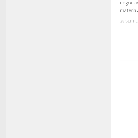
negociac
materia
28 SEPTI