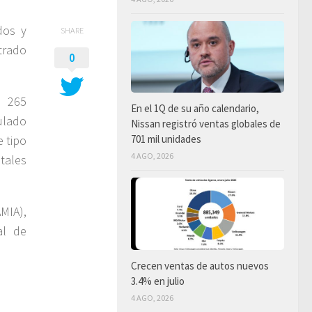
dos y
SHARE
strado
0
r 265
En el 1Q de su año calendario,
ulado
Nissan registró ventas globales de
 tipo
701 mil unidades
4 AGO, 2026
tales
AMIA),
al de
Crecen ventas de autos nuevos
3.4% en julio
4 AGO, 2026