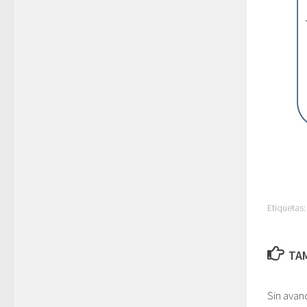
Etiquetas:
TAM
Sin avan