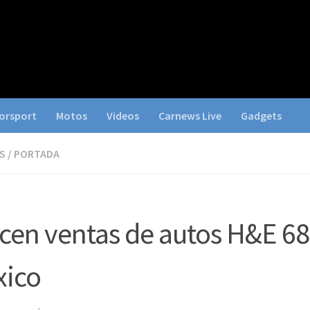
orsport
Motos
Videos
Carnews Live
Gadgets
S
/
PORTADA
cen ventas de autos H&E 6
xico