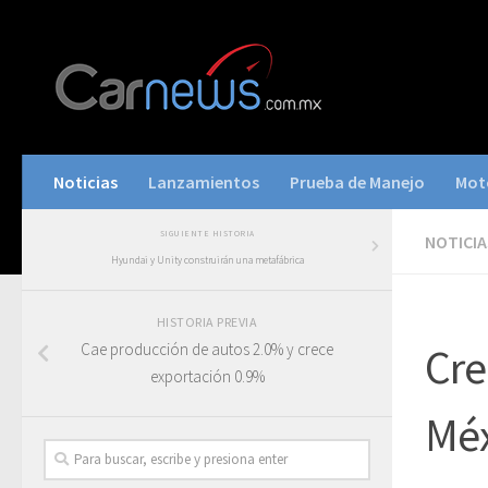
Noticias
Lanzamientos
Prueba de Manejo
Mot
SIGUIENTE HISTORIA
NOTICIA
Hyundai y Unity construirán una metafábrica
HISTORIA PREVIA
Cae producción de autos 2.0% y crece
Cre
exportación 0.9%
Mé