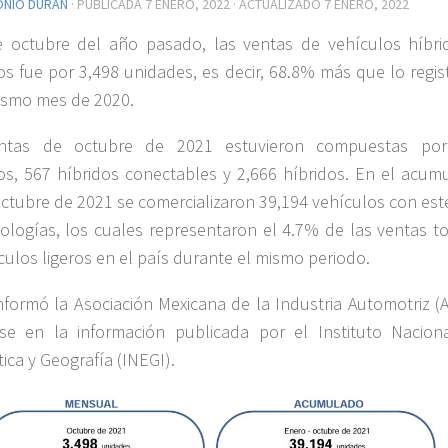
ONIO DURÁN
· PUBLICADA
7 ENERO, 2022
· ACTUALIZADO
7 ENERO, 2022
 octubre del año pasado, las ventas de vehículos híbri
cos fue por 3,498 unidades, es decir, 68.8% más que lo regi
ismo mes de 2020.
ntas de octubre de 2021 estuvieron compuestas po
cos, 567 híbridos conectables y 2,666 híbridos. En el acum
ctubre de 2021 se comercializaron 39,194 vehículos con este
ologías, los cuales representaron el 4.7% de las ventas to
culos ligeros en el país durante el mismo periodo.
informó la Asociación Mexicana de la Industria Automotriz (
se en la información publicada por el Instituto Nacion
tica y Geografía (INEGI).