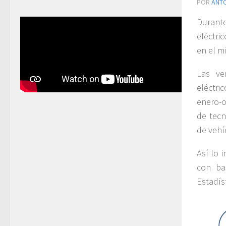
POR
ANT
Durante
eléctri
en el m
Las ve
eléctri
enero-o
de tecn
de vehí
Así lo 
con ba
Estadís