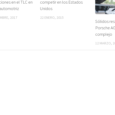
iones en el TLC en
competir en los Estados
 automotriz
Unidos
EMBRE, 2017
22 ENERO, 2015
Sólidos re
Porsche AG
complejo
12 MARZO, 2