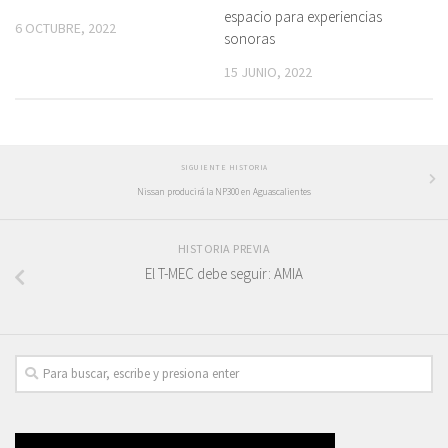
espacio para experiencias
6 OCTUBRE, 2022
sonoras
15 JUNIO, 2022
SIGUIENTE HISTORIA
Nissan producirá la NP300 en Aguascalientes
HISTORIA PREVIA
El T-MEC debe seguir: AMIA