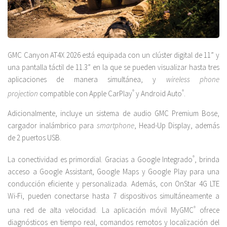
GMC Canyon AT4X 2026 está equipada con un clúster digital de 11” y
una pantalla táctil de 11.3” en la que se pueden visualizar hasta tres
aplicaciones de manera simultánea, y
wireless phone
projection
compatible con Apple CarPlay
®
y Android Auto
®
.
Adicionalmente, incluye un sistema de audio GMC Premium Bose,
cargador inalámbrico para
smartphone
, Head-Up Display, además
de 2 puertos USB.
La conectividad es primordial. Gracias a Google Integrado
®
, brinda
acceso a Google Assistant, Google Maps y Google Play para una
conducción eficiente y personalizada. Además, con OnStar 4G LTE
Wi-Fi, pueden conectarse hasta 7 dispositivos simultáneamente a
una red de alta velocidad. La aplicación móvil MyGMC
®
ofrece
diagnósticos en tiempo real, comandos remotos y localización del