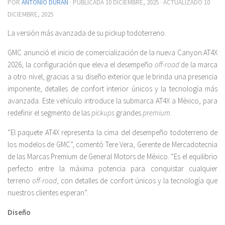
POR
ANTONIO DURÁN
· PUBLICADA
10 DICIEMBRE, 2025
· ACTUALIZADO
10
DICIEMBRE, 2025
La versión más avanzada de su pickup todoterreno.
GMC anunció el inicio de comercialización de la nueva Canyon AT4X
2026, la configuración que eleva el desempeño
off-road
de la marca
a otro nivel, gracias a su diseño exterior que le brinda una presencia
imponente, detalles de confort interior únicos y la tecnología más
avanzada. Este vehículo introduce la submarca AT4X a México, para
redefinir el segmento de las
pickups
grandes
premium
.
“El paquete AT4X representa la cima del desempeño todoterreno de
los modelos de GMC”, comentó Tere Vera, Gerente de Mercadotecnia
de las Marcas Premium de General Motors de México. “Es el equilibrio
perfecto entre la máxima potencia para conquistar cualquier
terreno
off-road
, con detalles de confort únicos y la tecnología que
nuestros clientes esperan”.
Diseño