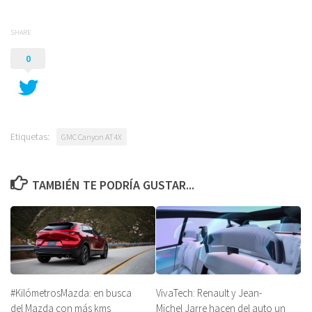
SHARE
0
Etiquetas:
GMC Canyon AT4X
TAMBIÉN TE PODRÍA GUSTAR...
#KilómetrosMazda: en busca
VivaTech: Renault y Jean-
del Mazda con más kms
Michel Jarre hacen del auto un