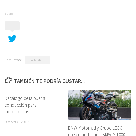
SHARE
0
Etiquetas:
Honda XR190L
TAMBIÉN TE PODRÍA GUSTAR...
Decálogo de la buena
conducción para
motociclistas
9 MAYO, 2017
BMW Motorrad y Grupo LEGO
presentan Technic BMW M 1000