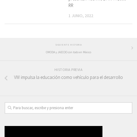
RR
1 JUNIO, 2022
SIGUIENTE HISTORIA
OMODA y JAECOO con todo en México
HISTORIA PREVIA
VW impulsa la educación como vehículo para el desarrollo