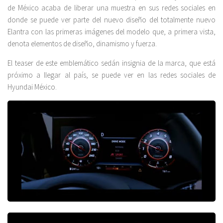
de México acaba de liberar una muestra en sus redes sociales en
donde se puede ver parte del nuevo diseño del totalmente nuevo
Elantra con las primeras imágenes del modelo que, a primera vista,
denota elementos de diseño, dinamismo y fuerza.
El teaser de este emblemático sedán insignia de la marca, que está
próximo a llegar al país, se puede ver en las redes sociales de
Hyundai México.