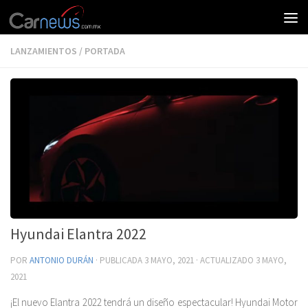
LANZAMIENTOS
/
PORTADA
Hyundai Elantra 2022
POR
ANTONIO DURÁN
· PUBLICADA
3 MAYO, 2021
· ACTUALIZADO
3 MAYO,
2021
¡El nuevo Elantra 2022 tendrá un diseño espectacular! Hyundai Motor