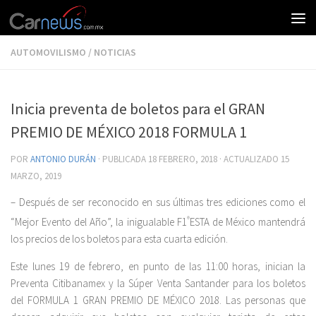
AUTOMOVILISMO
/
NOTICIAS
Inicia preventa de boletos para el GRAN
PREMIO DE MÉXICO 2018 FORMULA 1
POR
ANTONIO DURÁN
· PUBLICADA
18 FEBRERO, 2018
· ACTUALIZADO
15
MARZO, 2019
– Después de ser reconocido en sus últimas tres ediciones como el
“Mejor Evento del Año”, la inigualable F1
®
ESTA de México mantendrá
los precios de los boletos para esta cuarta edición.
Este lunes 19 de febrero, en punto de las 11:00 horas, inician la
Preventa Citibanamex y la Súper Venta Santander para los boletos
del FORMULA 1 GRAN PREMIO DE MÉXICO 2018. Las personas que