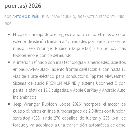
puertas) 2026
POR
ANTONIO DURÁN
· PUBLICADA
17 JUNIO, 2026
· ACTUALIZADO
17 JUNIO,
2026
El color naranja Joose regresa ahora como el nuevo color
exterior de edición limitada a 47 unidades por primera vez en el
nuevo Jeep Wrangler Rubicon (2 puertas) 2026, el SUV más
todoterreno e icónico del mundo
Al interior, refinado con más tecnología y amenidades, asientos
en piel NAPPA- Black, asiento frontal calefactable, con hasta 12
vías de ajuste eléctrico para conductor & Tapetes All-Weather,
Sistema de audio PREMIUM ALPINE y sistema Uconnect 5 con
pantalla táctil de 12.3 pulgadas, y Apple CarPlay y Android Auto
inalámbricos
Jeep Wrangler Rubicon Joose 2026 incorpora el motor de
cuatro cilindros en línea turbocargado de 2.0 litros con función
start/stop (ESS) rinde 270 caballos de fuerza y 295 lb-ft. de
torque y va acoplado a una transmisión automática de ocho