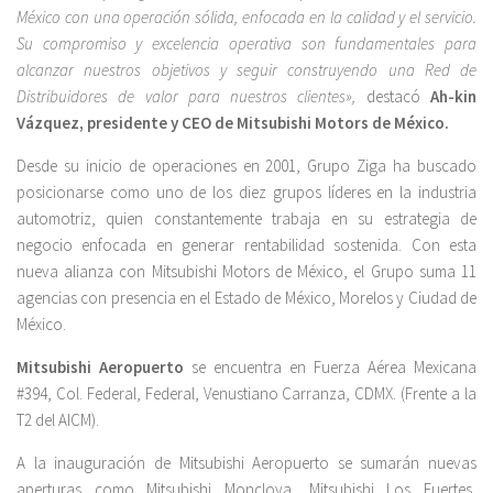
México con una operación sólida, enfocada en la calidad y el servicio.
Su compromiso y excelencia operativa son fundamentales para
alcanzar nuestros objetivos y seguir construyendo una Red de
Distribuidores de valor para nuestros clientes»,
destacó
Ah-kin
Vázquez, presidente y CEO de Mitsubishi Motors de México.
Desde su inicio de operaciones en 2001, Grupo Ziga ha buscado
posicionarse como uno de los diez grupos líderes en la industria
automotriz, quien constantemente trabaja en su estrategia de
negocio enfocada en generar rentabilidad sostenida. Con esta
nueva alianza con Mitsubishi Motors de México, el Grupo suma 11
agencias con presencia en el Estado de México, Morelos y Ciudad de
México.
Mitsubishi Aeropuerto
se encuentra en Fuerza Aérea Mexicana
#394, Col. Federal, Federal, Venustiano Carranza, CDMX. (Frente a la
T2 del AICM).
A la inauguración de Mitsubishi Aeropuerto se sumarán nuevas
aperturas como Mitsubishi Monclova, Mitsubishi Los Fuertes,