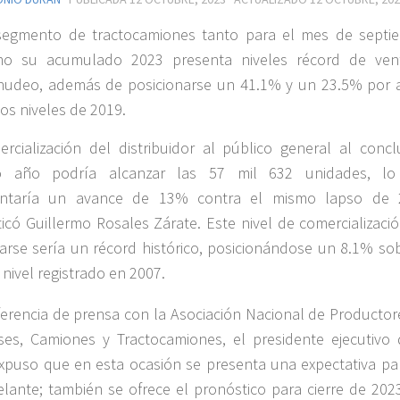
segmento de tractocamiones tanto para el mes de septi
o su acumulado 2023 presenta niveles récord de ven
udeo, además de posicionarse un 41.1% y un 23.5% por a
los niveles de 2019.
rcialización del distribuidor al público general al conclu
o año podría alcanzar las 57 mil 632 unidades, l
entaría un avance de 13% contra el mismo lapso de 
icó Guillermo Rosales Zárate. Este nivel de comercializació
arse sería un récord histórico, posicionándose un 8.1% sob
nivel registrado en 2007.
erencia de prensa con la Asociación Nacional de Productor
es, Camiones y Tractocamiones, el presidente ejecutivo 
puso que en esta ocasión se presenta una expectativa pa
lante; también se ofrece el pronóstico para cierre de 202