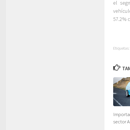
el seg
vehícul
57.2% c
Etiquetas:
TAM
Importan
sector A