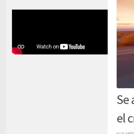
Se 
el 
POR
ANT