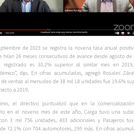
ptiembre de 2023 se registra la novena tasa anual positiv
e hilan 26 meses consecutivos de avance desde agosto de 
el registrado es 30.2% superior al similar mes en 2019
émico”, dijo. En cifras acumuladas, agregó Rosales Zárat
o de ventas al menudeo de 38 mil 18 unidades fue 19.6% sup
pecto a 2019.
imo, el directivo puntualizó que en la comercializació
to en el noveno mes de este año, Carga tuvo una subi
con 3 mil 756 unidades, 833 adicionales y Pasajeros tu
de 72.1% con 704 automotores, 295 más. En cifras acumul