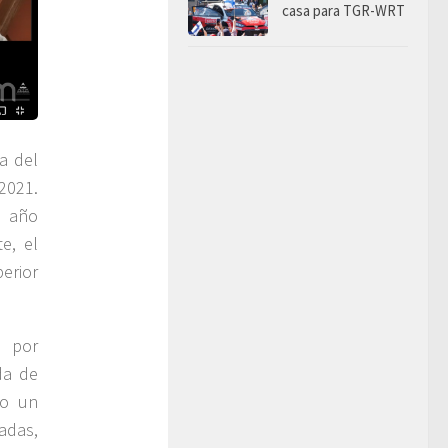
casa para TGR-WRT
a del
2021.
, año
e, el
erior
n por
da de
vo un
adas,