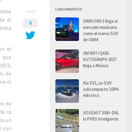
LANZAMIENTOS
embre
SHARE
ta al
GWM ORA 5 llega al
0
rriba
mercado mexicano
como el nuevo SUV
de GWM
ir el
INFINITI QX65
o que
AUTOGRAPH 2027
2023,
llega a México
n, de
re el
Kia EV3, un SUV
subcompacto 100%
eléctrico
es de
de la
SOUEAST S08 i-DM,
la PHEV inteligente
ra un
3 con