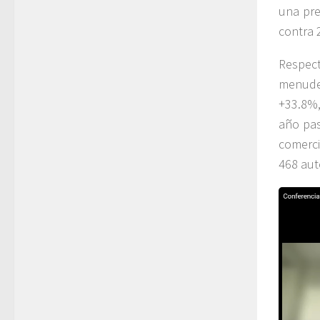
una pre
contra 
Respect
menude
+33.8%,
año pas
comerci
468 aut