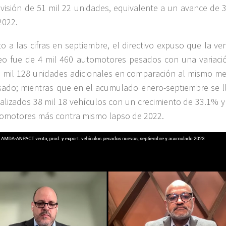
visión de 51 mil 22 unidades, equivalente a un avance de 
2022.
o a las cifras en septiembre, el directivo expuso que la ve
o fue de 4 mil 460 automotores pesados con una variaci
 mil 128 unidades adicionales en comparación al mismo me
ado; mientras que en el acumulado enero-septiembre se l
alizados 38 mil 18 vehículos con un crecimiento de 33.1% y 
omotores más contra mismo lapso de 2022.