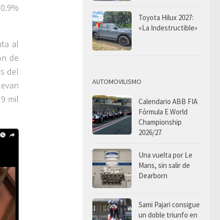
30.9%
Toyota Hilux 2027:
«La Indestructible»
nta al
ón de
s del
AUTOMOVILISMO
levan
9 mil
Calendario ABB FIA
Fórmula E World
Championship
2026/27
Una vuelta por Le
Mans, sin salir de
Dearborn
Sami Pajari consigue
un doble triunfo en