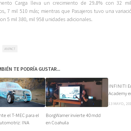
mento Carga lleva un crecimiento de 29.8% con 32 mi
os, 7 mil 510 más; mientras que Pasajeros tuvo una variaci
on 5 mil 380, mil 958 unidades adicionales.
ANPACT
BIÉN TE PODRÍA GUSTAR...
INFINITI E
Academy e
13 MAYO, 20
te el T-MEC para el
BorgWarner invierte 40 mdd
utomotriz: INA
en Coahuila