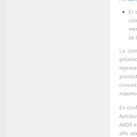
El 
com
men
de 
La come
próxim
repres
pronost
concret
máximo 
En conf
Autobus
AMDA ex
año ade