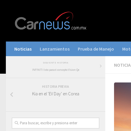
Noticias
Lanzamientos
Prueba de Manejo
Mot
SIGUIENTE HISTORIA
NOTICIA
INFINITI listo para el concepto Vision Qe
HISTORIA PREVIA
Kia en el ‘EV Day’ en Corea