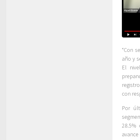
“Con se
año y s
El niv
prepand
registr
con res
Por últ
segmen
28.5% 
avance 