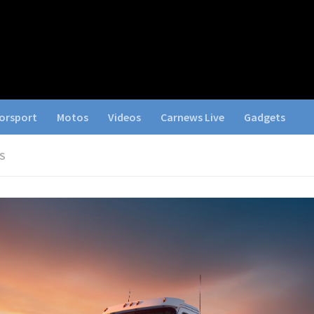
orsport
Motos
Videos
Carnews Live
Gadgets
S