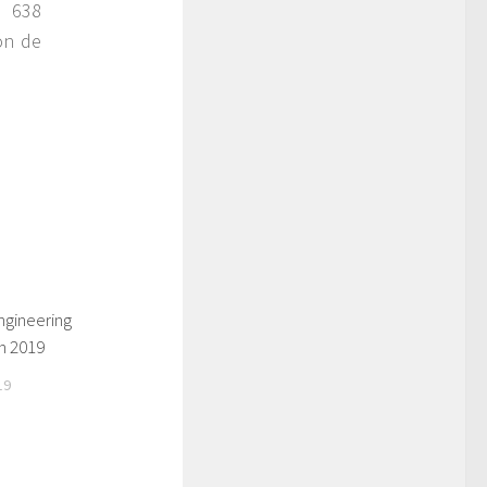
l 638
ón de
ngineering
n 2019
19