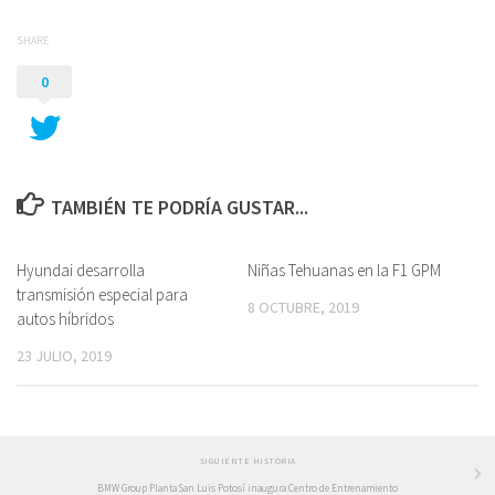
SHARE
0
TAMBIÉN TE PODRÍA GUSTAR...
Hyundai desarrolla
Niñas Tehuanas en la F1 GPM
transmisión especial para
8 OCTUBRE, 2019
autos híbridos
23 JULIO, 2019
SIGUIENTE HISTORIA
BMW Group Planta San Luis Potosí inaugura Centro de Entrenamiento