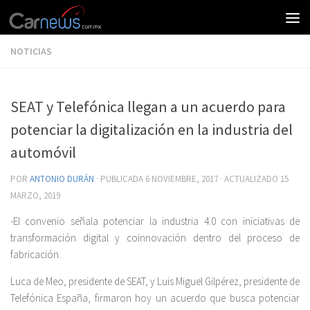
NOTICIAS
SEAT y Telefónica llegan a un acuerdo para
potenciar la digitalización en la industria del
automóvil
POR
ANTONIO DURÁN
· PUBLICADA
6 NOVIEMBRE, 2017
· ACTUALIZADO
15
MARZO, 2019
-El convenio señala potenciar la industria 4.0 con iniciativas de
transformación digital y coinnovación dentro del proceso de
fabricación.
Luca de Meo, presidente de SEAT, y Luis Miguel Gilpérez, presidente de
Telefónica España, firmaron hoy un acuerdo que busca potenciar